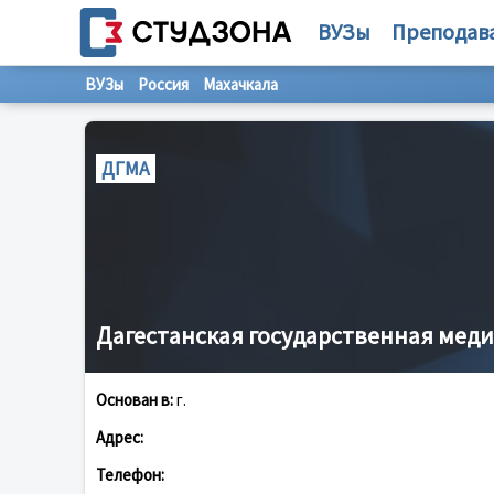
ВУЗы
Преподав
ВУЗы
Россия
Махачкала
ДГМА
Дагестанская государственная мед
Основан в:
г.
Адрес:
Телефон: