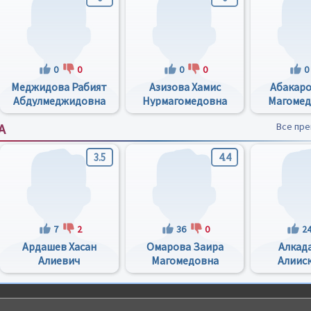
0
0
0
0
0
Меджидова Рабият
Азизова Хамис
Абакаро
Абдулмеджидовна
Нурмагомедовна
Магомед
А
Все пр
3.5
4.4
7
2
36
0
2
Ардашев Хасан
Омарова Заира
Алкад
Алиевич
Магомедовна
Алиис
Сели