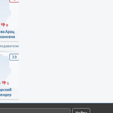
0
0
0
0
1
ва Арац
Казанбиеа Даниял
Асмалова Амина
хановна
Нариманович
Магомедовна
еподаватели
3.9
-0.4
3.8
4
1
16
24
30
2
арский
Киблаев Ильяс
Шахбанов Руслан
кендер
Гаджиевич
Казбекович
мович