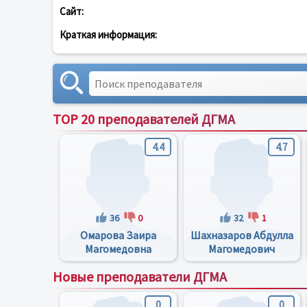
Сайт:
Краткая информация:
TOP 20 преподавателей ДГМА
4.4
4.7
36
0
32
1
Омарова Заира
Шахназаров Абдулла
Магомедовна
Магомедович
Новые преподаватели ДГМА
0
0