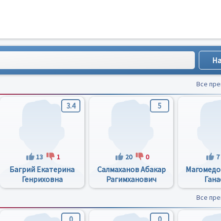
Все пр
3.4
5
13
1
20
0
7
Багрий Екатерина
Салмаханов Абакар
Магомедо
Генриховна
Рагимханович
Гана
Все пр
0
0