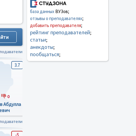
база данных
ВУЗов;
отзывы о преподавателях
;
добавить преподавателя
;
рейтинг преподавателей
;
статьи
;
анекдоты
;
еподаватели
пообщаться
;
3.7
3.9
2.6
0
24
1
18
1
в Абдулла
Алкадарский
Ахмадудинов
евич
Алиискендер
Ахмадудин
Селимович
Магомедович
еподаватели
-5
5
0