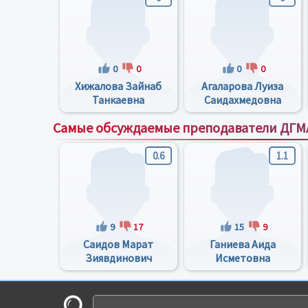
0
0
0
0
Хижалова Зайнаб
Агаларова Луиза
Танкаевна
Саидахмедовна
Самые обсуждаемые преподаватели ДГМ
0.6
1.1
9
17
15
9
Саидов Марат
Ганиева Аида
Зиявдинович
Исметовна