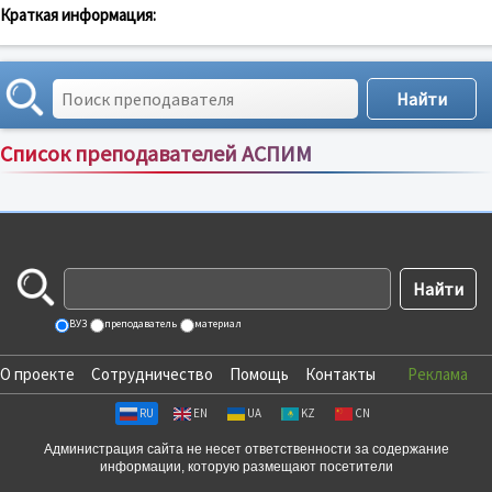
Краткая информация:
Список преподавателей АСПИМ
Сортировка по:
имени
;
рейтингу
;
отзывам
;
ВУЗ
преподаватель
материал
О проекте
Сотрудничество
Помощь
Контакты
Реклама
RU
EN
UA
KZ
CN
Администрация сайта не несет ответственности за содержание
информации, которую размещают посетители