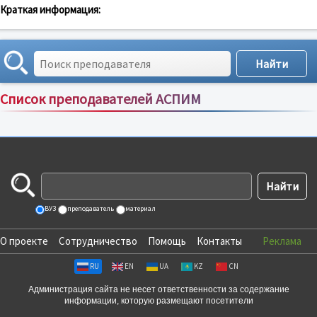
Краткая информация:
Список преподавателей АСПИМ
Сортировка по:
имени
;
рейтингу
;
отзывам
;
ВУЗ
преподаватель
материал
О проекте
Сотрудничество
Помощь
Контакты
Реклама
RU
EN
UA
KZ
CN
Администрация сайта не несет ответственности за содержание
информации, которую размещают посетители