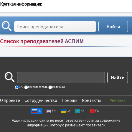
Краткая информация:
Список преподавателей АСПИМ
Сортировка по:
имени
;
рейтингу
;
отзывам
;
ВУЗ
преподаватель
материал
О проекте
Сотрудничество
Помощь
Контакты
Реклама
RU
EN
UA
KZ
CN
Администрация сайта не несет ответственности за содержание
информации, которую размещают посетители