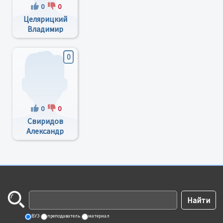
0
0
Целярицкий
Владимир
Алексеевич
0
0
0
Свиридов
Александр
Михайлович
ВУЗ
преподаватель
материал