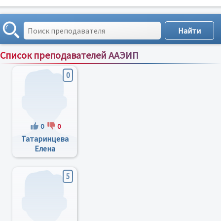
Список преподавателей ААЭИП
Сортировка по:
имени
;
рейтингу
;
отзывам
;
0
0
0
Татаринцева
Елена
Николаевна
5