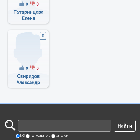
0
0
Татаринцева
Елена
Николаевна
0
0
0
Свиридов
Александр
Михайлович
ВУЗ
преподаватель
материал