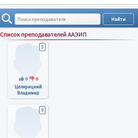
Список преподавателей ААЭИП
Сортировка по:
имени
;
рейтингу
;
отзывам
;
5
0
0
Целярицкий
Владимир
Алексеевич
0