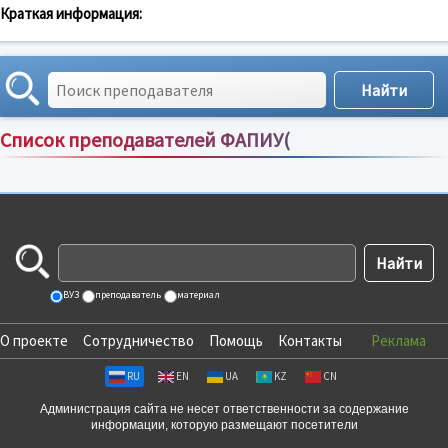
Краткая информация:
Список преподавателей ФАПИУ(
Сортировка по:
имени
;
рейтингу
;
отзывам
;
ВУЗ
преподаватель
материал
О проекте
Сотрудничество
Помощь
Контакты
Реклама
RU
EN
UA
KZ
CN
Администрация сайта не несет ответственности за содержание
информации, которую размещают посетители