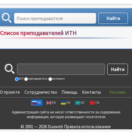
Список преподавателей ИТН
Сортировка по:
имени
;
рейтингу
;
отзывам
;
ВУЗ
преподаватель
материал
О проекте
Сотрудничество
Помощь
Контакты
Реклама
RU
EN
UA
KZ
CN
Администрация сайта не несет ответственности за содержание
информации, которую размещают посетители
© 2001 — 2026 Duaweb
Правила использования