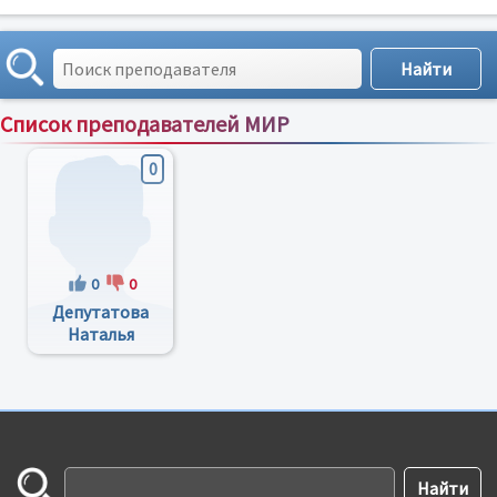
Список преподавателей МИР
Сортировка по:
имени
;
рейтингу
;
отзывам
;
0
0
0
Депутатова
Наталья
Андреевна