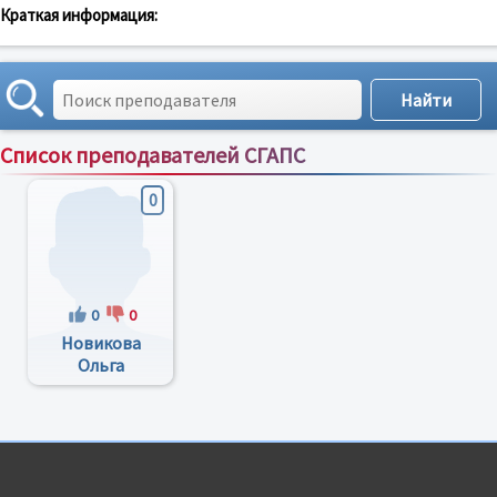
Краткая информация:
Список преподавателей СГАПС
Сортировка по:
имени
;
рейтингу
;
отзывам
;
0
0
0
Новикова
Ольга
Константиновна