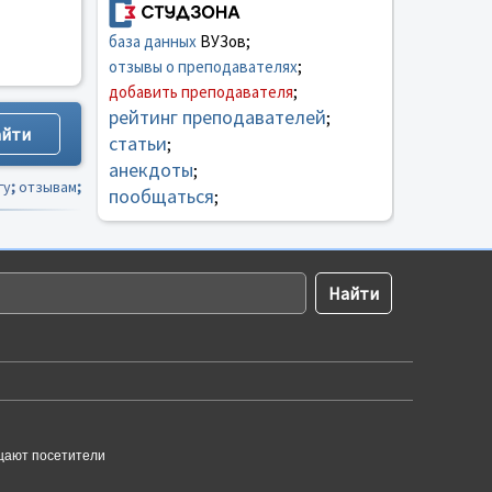
база данных
ВУЗов;
отзывы о преподавателях
;
добавить преподавателя
;
рейтинг преподавателей
;
статьи
;
анекдоты
;
гу
;
отзывам
;
пообщаться
;
щают посетители