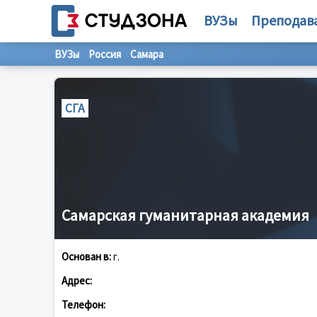
ВУЗы
Преподав
ВУЗы
Россия
Самара
СГА
Самарская гуманитарная академия
Основан в:
г.
Адрес:
Телефон: