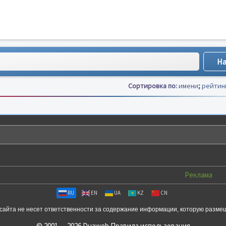
Сортировка по:
имени
;
рейтин
Реклама
RU
EN
UA
KZ
CN
сайта не несет ответственности за содержание информации, которую разме
© 2001 — 2026 Duaweb
Правила использования