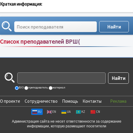
Краткая информация:
Список преподавателей ВРШ(
Сортировка по:
имени
;
рейтингу
;
отзывам
;
ВУЗ
преподаватель
материал
О проекте
Сотрудничество
Помощь
Контакты
Реклама
RU
EN
UA
KZ
CN
Администрация сайта не несет ответственности за содержание
информации, которую размещают посетители