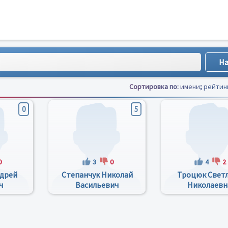
Сортировка по:
имени
;
рейтин
0
5
0
3
0
4
2
дрей
Степанчук Николай
Троцюк Свет
ч
Васильевич
Николаевн