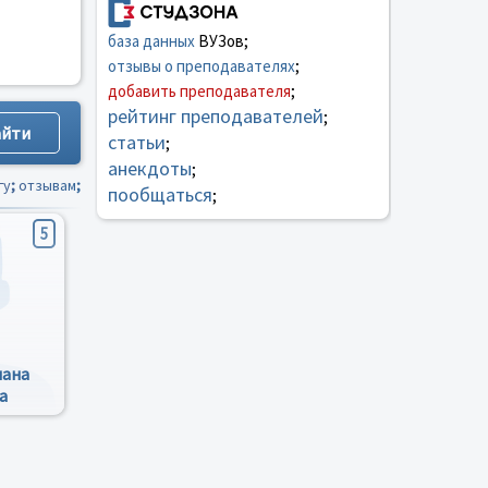
база данных
ВУЗов;
отзывы о преподавателях
;
добавить преподавателя
;
рейтинг преподавателей
;
статьи
;
анекдоты
;
гу
;
отзывам
;
пообщаться
;
5
лана
а