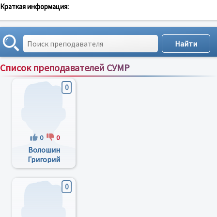
Краткая информация:
Список преподавателей СУМР
Сортировка по:
имени
;
рейтингу
;
отзывам
;
0
0
0
Волошин
Григорий
Григорьевич
0