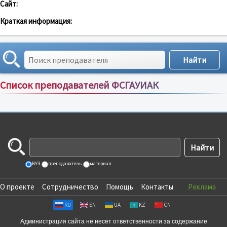
Сайт:
Краткая информация:
Список преподавателей ФСГАУИАК
Сортировка по:
имени
;
рейтингу
;
отзывам
;
ВУЗ
преподаватель
материал
О проекте
Сотрудничество
Помощь
Контакты
Реклама
RU
EN
UA
KZ
CN
Администрация сайта не несет ответственности за содержание