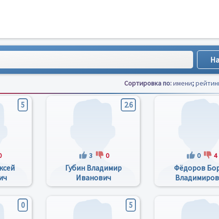
Сортировка по:
имени
;
рейтин
5
2.6
0
3
0
0
4
ксей
Губин Владимир
Фёдоров Бо
ич
Иванович
Владимиров
0
5