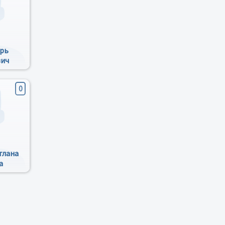
орь
вич
0
тлана
а