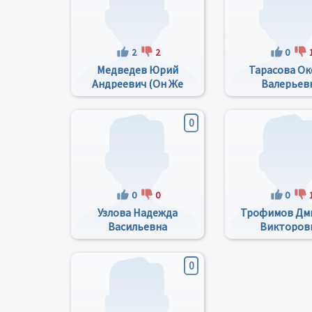
2
2
0
Медведев Юрий
Тарасова Ок
Андреевич (он Же
Валерьев
Медведь)
0
0
0
0
Узлова Надежда
Трофимов Дм
Васильевна
Викторов
0