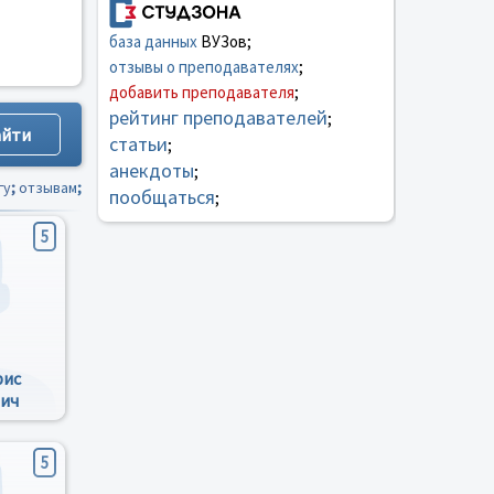
база данных
ВУЗов;
отзывы о преподавателях
;
добавить преподавателя
;
рейтинг преподавателей
;
статьи
;
анекдоты
;
гу
;
отзывам
;
пообщаться
;
5
рис
ич
5