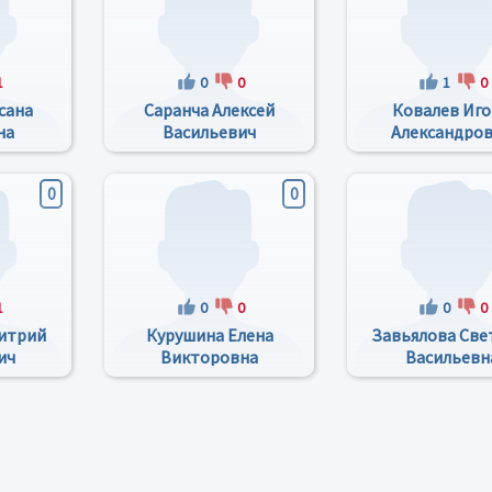
1
0
0
1
0
сана
Саранча Алексей
Ковалев Иг
на
Васильевич
Александро
0
0
1
0
0
0
0
итрий
Курушина Елена
Завьялова Све
ич
Викторовна
Васильевн