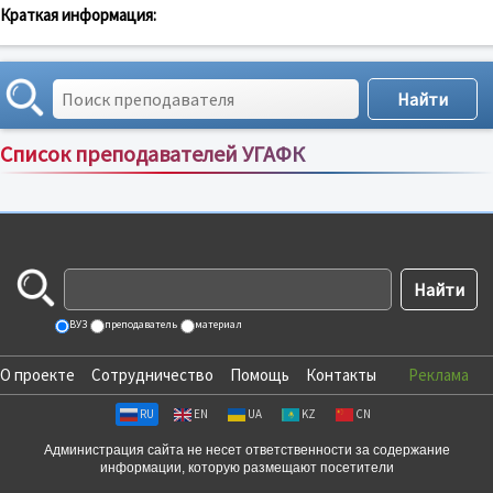
Краткая информация:
Список преподавателей УГАФК
Сортировка по:
имени
;
рейтингу
;
отзывам
;
ВУЗ
преподаватель
материал
О проекте
Сотрудничество
Помощь
Контакты
Реклама
RU
EN
UA
KZ
CN
Администрация сайта не несет ответственности за содержание
информации, которую размещают посетители