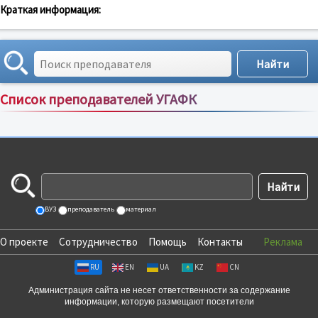
Краткая информация:
Список преподавателей УГАФК
Сортировка по:
имени
;
рейтингу
;
отзывам
;
ВУЗ
преподаватель
материал
О проекте
Сотрудничество
Помощь
Контакты
Реклама
RU
EN
UA
KZ
CN
Администрация сайта не несет ответственности за содержание
информации, которую размещают посетители