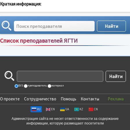
Краткая информация:
Список преподавателей ЯГТИ
Сортировка по:
имени
;
рейтингу
;
отзывам
;
ВУЗ
преподаватель
материал
О проекте
Сотрудничество
Помощь
Контакты
Реклама
RU
EN
UA
KZ
CN
Администрация сайта не несет ответственности за содержание
информации, которую размещают посетители