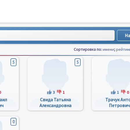
Сортировка по:
имени
;
рейтин
5
5
0
3
1
1
0
аил
Свида Татьяна
Трачук Ант
ич
Александровна
Петрович
0