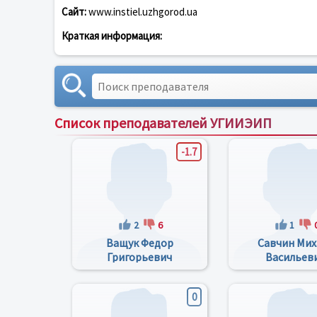
Сайт:
www.instiel.uzhgorod.ua
Краткая информация:
Список преподавателей УГИИЭИП
-1.7
2
6
1
Ващук Федор
Савчин Мих
Григорьевич
Васильев
0