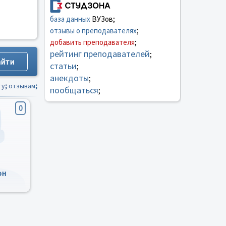
база данных
ВУЗов;
отзывы о преподавателях
;
добавить преподавателя
;
рейтинг преподавателей
;
статьи
;
анекдоты
;
гу
;
отзывам
;
пообщаться
;
0
он