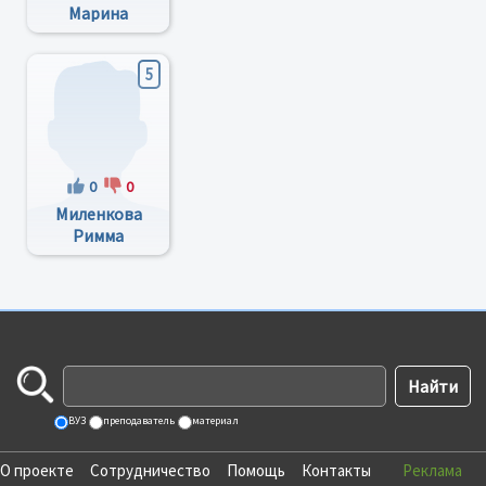
Марина
Петрівна
5
0
0
Миленкова
Римма
Володимирівна
ВУЗ
преподаватель
материал
О проекте
Сотрудничество
Помощь
Контакты
Реклама