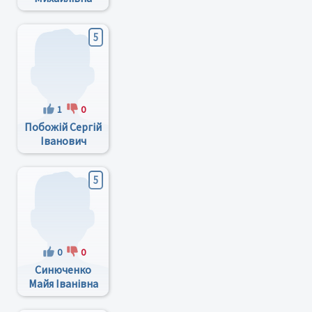
5
1
0
Побожій Сергій
Іванович
5
0
0
Синюченко
Майя Іванівна