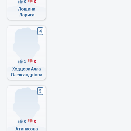
0
0
Лощина
Лариса
Вікторівна
4
1
0
Ходцева Алла
Олександрівна
5
0
0
Атанасова