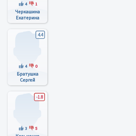
4
1
Черкашина
Екатерина
Федоровна
4.4
4
0
Братушка
Сергей
Николаевич
-1.8
3
5