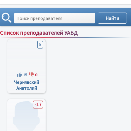
Список преподавателей УАБД
Сортировка по:
имени
;
рейтингу
;
отзывам
;
5
15
0
Чернявский
Анатолий
Леонидович
-1.7