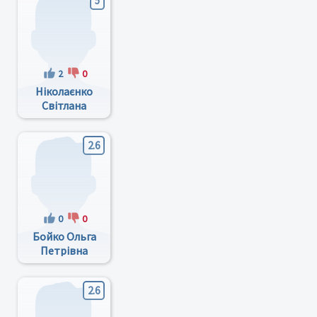
5
2
0
Ніколаєнко
Світлана
Іванівна
2.6
0
0
Бойко Ольга
Петрівна
2.6