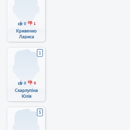
0
1
Кривенко
Лариса
Володимирівна
1
0
0
Скарлупіна
Юлія
Анатоліївна
5