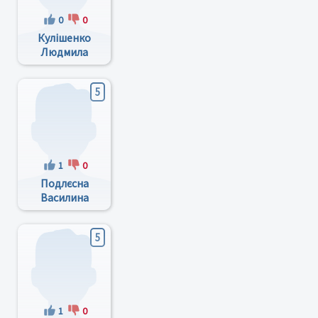
0
0
Кулішенко
Людмила
Анатоліївна
5
1
0
Подлєсна
Василина
Георгіївна
5
1
0