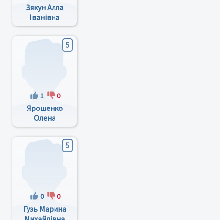
Зякун Алла
Іванівна
5
1
0
Ярошенко
Олена
Василівна
5
0
0
Гузь Марина
Михайлівна