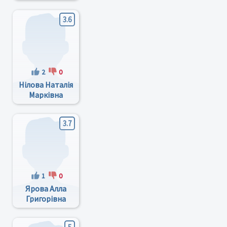
Владимирович
3.6
2
0
Нілова Наталія
Марківна
3.7
1
0
Ярова Алла
Григорівна