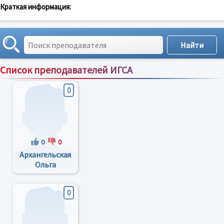
Краткая информация:
Список преподавателей ИГСА
Сортировка по:
имени
;
рейтингу
;
отзывам
;
0
0
0
Архангельская
Ольга
Сергеевна
0