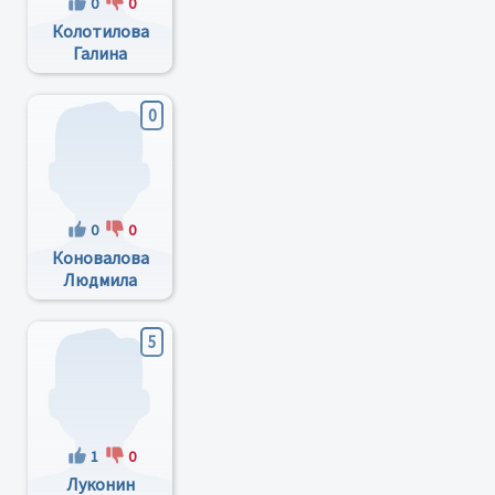
0
0
Колотилова
Галина
Викторовна
0
0
0
Коновалова
Людмила
Клавдиевна
5
1
0
Луконин