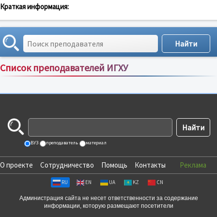
Краткая информация:
Список преподавателей ИГХУ
Сортировка по:
имени
;
рейтингу
;
отзывам
;
ВУЗ
преподаватель
материал
О проекте
Сотрудничество
Помощь
Контакты
Реклама
RU
EN
UA
KZ
CN
Администрация сайта не несет ответственности за содержание
информации, которую размещают посетители