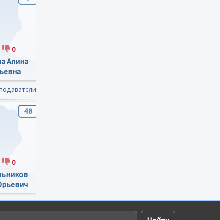
0
0
0
0
0
а Алина
Бочарникова Ирина
Свешникова Марина
ьевна
Вячеславовна
Ильинична
еподаватели
4.8
5
5
0
2
0
2
0
льников
Копылова Эмма
Православнова
Юрьевич
Владимировна
Дина Михайловна