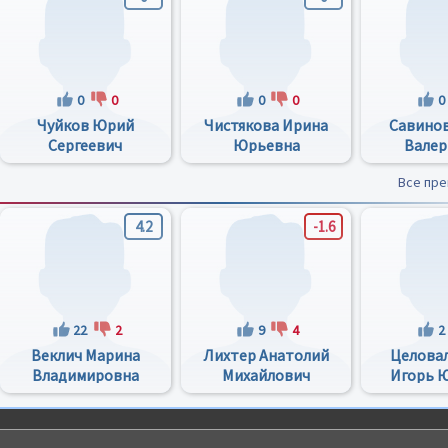
0
0
0
0
0
Чуйков Юрий
Чистякова Ирина
Савинов
Сергеевич
Юрьевна
Валер
Все пр
4.2
-1.6
22
2
9
4
2
Веклич Марина
Лихтер Анатолий
Целова
Владимировна
Михайлович
Игорь 