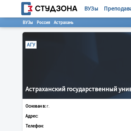
ВУЗы
Преподав
ВУЗы
Россия
Астрахань
АГУ
Астраханский государственный уни
Основан в:
г.
Адрес:
Телефон: