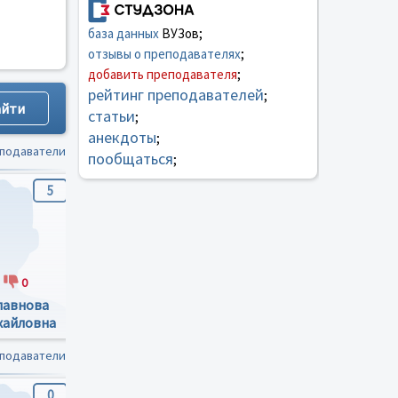
база данных
ВУЗов;
отзывы о преподавателях
;
добавить преподавателя
;
рейтинг преподавателей
;
статьи
;
анекдоты
;
еподаватели
пообщаться
;
5
4.8
4.8
0
2
0
2
0
лавнова
Целовальников
Ильясов Фардин
хайловна
Игорь Юрьевич
Касаинович
еподаватели
0
0
0