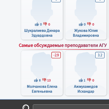
0
0
0
0
Шукралиева Динара
Жукова Юлия
Эдуардовна
Владимировна
Самые обсуждаемые преподаватели АГУ
-2.9
3.2
8
13
1
0
Молчанова Елена
Ажмухамедов
Евгеньевна
Искандар
Маратович