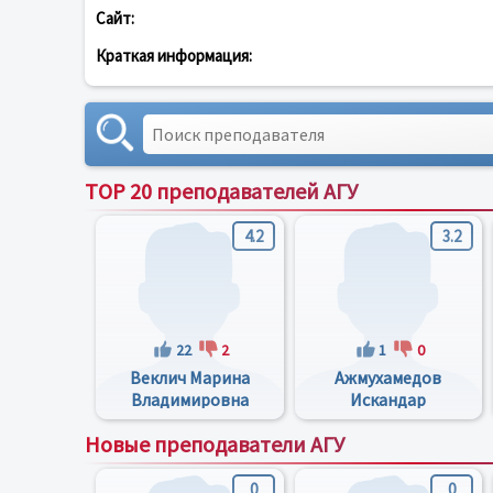
Сайт:
Краткая информация:
TOP 20 преподавателей АГУ
4.2
3.2
22
2
1
0
Веклич Марина
Ажмухамедов
Владимировна
Искандар
Маратович
Новые преподаватели АГУ
0
0