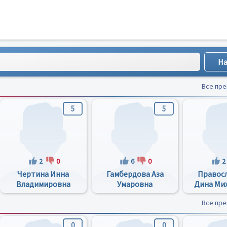
Все пр
5
5
2
0
6
0
2
Чертина Инна
Гамбердова Аза
Правос
Владимировна
Умаровна
Дина Ми
Все пр
0
0