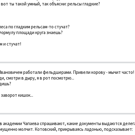
 вот ты такой умный, так объясни: рельсы гладкие?
леса по гладким рельсам-то стучат?
 Формулу площади круга знаешь?
м и стучат!
Ивановичем работали фельдшерами. Привели корову - мычит часто!
ди, смотри в дыру, я в рот посмотрю...
идишь?
 заворот кишок...
 в академии Чапаева спрашивают, какие документы выдаются делег
мущенно молчит. Котовский, прикрываясь ладонью, подсказывает: