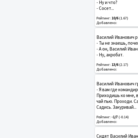
- Ну и что?
- Сосет...
Рейтинг:
10/6
(1.67)
Добавлено:
Василий Иванович р
- Ты не знаешь, поч
- А он, Василий Ива
- Ну, акробат.
Рейтинг:
13/6
(2.17)
Добавлено:
Василий Иванович г
- Я вам где командир
Приходишь ко мне, в
чай пью. Проходи. С
Садись. Закуривай...
Рейтинг:
-1/7
(-0.14)
Добавлено:
Сидят Василий Ивано