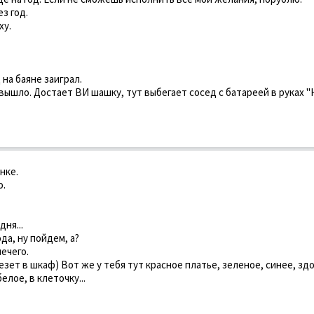
з год.
ху.
 на баяне заигpал.
вышло. Достает ВИ шашку, тут выбегает сосед с батаpеей в pуках "
нке.
о.
дня...
да, ну пойдем, а?
нечего.
(лезет в шкаф) Вот же у тебя тут красное платье, зеленое, синее, зд
лое, в клеточку...