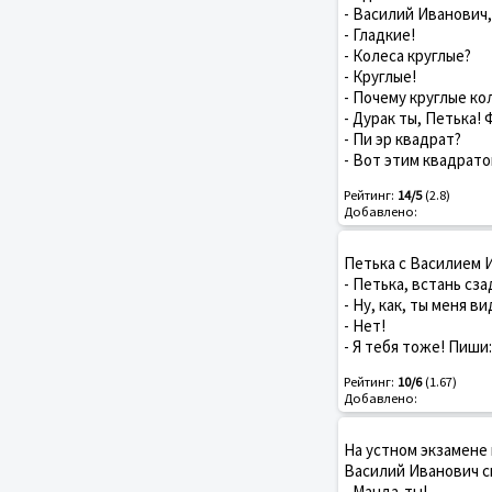
- Василий Иванович,
- Гладкие!
- Колеса круглые?
- Круглые!
- Почему круглые ко
- Дурак ты, Петька!
- Пи эр квадрат?
- Вот этим квадрато
Рейтинг:
14/5
(2.8)
Добавлено:
Петька с Василием 
- Петька, встань сза
- Ну, как, ты меня в
- Нет!
- Я тебя тоже! Пиши:
Рейтинг:
10/6
(1.67)
Добавлено:
На устном экзамене
Василий Иванович с
- Манда-ты!