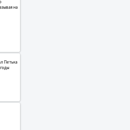
о
азывая на
ал Петька
ягоды