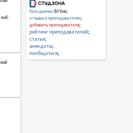
план
база данных
ВУЗов;
 лоб:
отзывы о преподавателях
;
добавить преподавателя
;
рейтинг преподавателей
;
статьи
;
анекдоты
;
пообщаться
;
илий