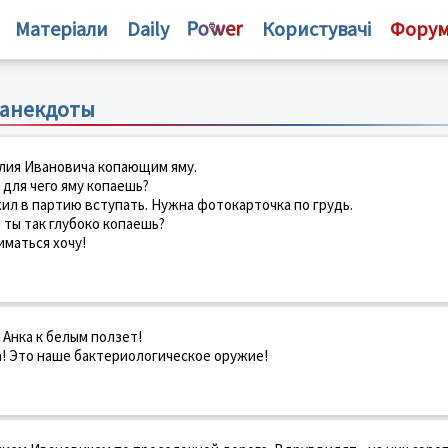
Матеріали
Daily
Користувачі
Фору
 анекдоты
лия Ивановича копающим яму.
 для чего яму копаешь?
ил в партию вступать. Нужна фотокарточка по грудь.
е ты так глубоко копаешь?
ниматься хочу!
 Анка к белым ползет!
а! Это наше бактериологическое оружие!