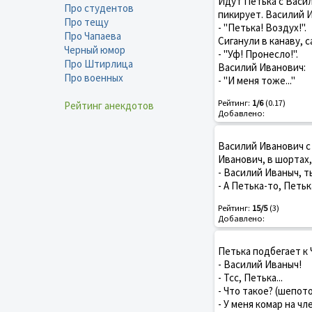
Идут Петька с Васил
Про студентов
пикирует. Василий 
Про тещу
- "Петька! Воздух!".
Про Чапаева
Сиганули в канаву, 
Черный юмор
- "Уф! Пронесло!".
Про Штирлица
Василий Иванович:
Про военных
- "И меня тоже..."
Рейтинг:
1/6
(0.17)
Рейтинг анекдотов
Добавлено:
Василий Иванович с
Иванович, в шортах,
- Василий Иваныч, т
- А Петька-то, Петьк
Рейтинг:
15/5
(3)
Добавлено:
Петька подбегает к 
- Василий Иваныч!
- Тсс, Петька...
- Что такое? (шепот
- У меня комар на чл