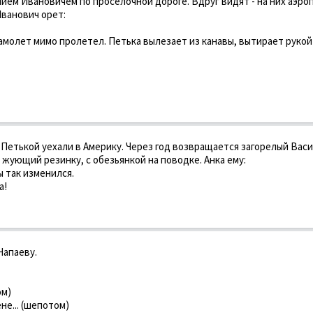
ием Ивановичем по проселочной дороге. Вдруг видят - на них аэро
Иванович орет:
самолет мимо пролетел. Петька вылезает из канавы, вытирает рукой
 Петькой уехали в Америку. Через год возвращается загорелый Вас
 жующий резинку, с обезьянкой на поводке. Анка ему:
ы так изменился.
а!
Чапаеву.
ом)
ене... (шепотом)