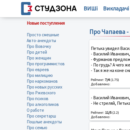
ВИШі
Викладачі
Новые поступления
Про Чапаева -
Просто смешные
Авто-анекдоты
Про Вовочку
Петька увидел Васи
Про детей
- Василий Иванович,
Про женщин
- Фурманов предлож
Про программистов
- По грудь? А чего ж
Про евреев
- Так я же на коне с
Про милицию
Рейтинг:
7/4
(1.75)
Про наркоманов
Добавлено:
Про новых русских
Про Ржевского
- Василий Иванович,
Про психов
- Не стреляй, Петьк
Про алкоголиков
О работе
Рейтинг:
11/5
(2.2)
Про секретарш
Добавлено:
Пошлые анекдоты
Про семью