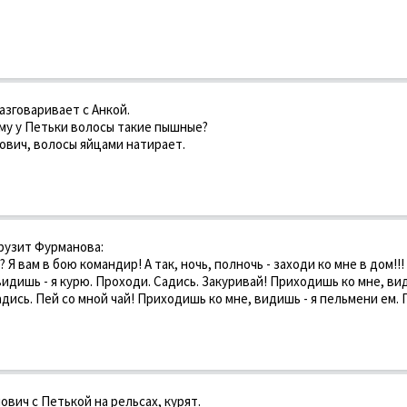
азговаривает с Анкой.
ему у Петьки волосы такие пышные?
нович, волосы яйцами натирает.
рузит Фурманова:
? Я вам в бою командир! А так, ночь, полночь - заходи ко мне в дом!!!
идишь - я курю. Проходи. Садись. Закуривай! Приходишь ко мне, вид
адись. Пей со мной чай! Приходишь ко мне, видишь - я пельмени ем. 
вич с Петькой на рельсах, курят.