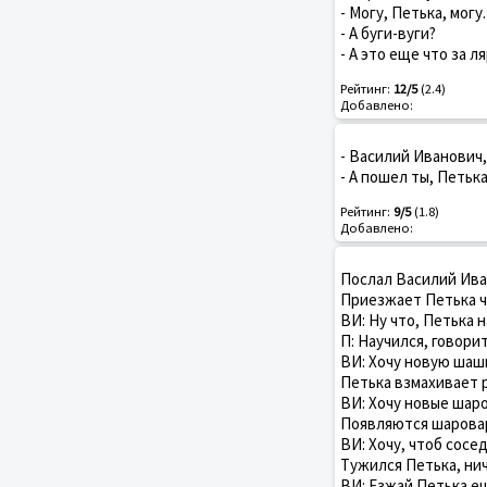
- Могу, Петька, могу.
- А буги-вуги?
- А это еще что за л
Рейтинг:
12/5
(2.4)
Добавлено:
- Василий Иванович,
- А пошел ты, Петька
Рейтинг:
9/5
(1.8)
Добавлено:
Послал Василий Иван
Пpиезжает Петька ч
ВИ: Hу что, Петька н
П: Hаучился, говоpит
ВИ: Хочу новую шаш
Петька взмахивает 
ВИ: Хочу новые шаp
Появляются шаpова
ВИ: Хочу, чтоб сосед
Тужился Петька, нич
ВИ: Езжай Петька ещ