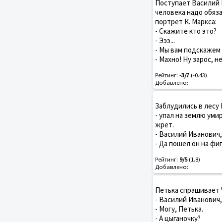
Поступает Василий 
человека надо обяза
портрет К. Маркса:
- Скажите кто это?
- Эээ...
- Мы вам подскажем 
- Махно! Ну зарос, не
Рейтинг:
-3/7
(-0.43)
Добавлено:
Заблудились в лесу 
- упал на землю уми
жрет.
- Василий Иванович,
- Да пошел он на фиг
Рейтинг:
9/5
(1.8)
Добавлено:
Петька спрашивает 
- Василий Иванович
- Могу, Петька.
- А цыганочку?