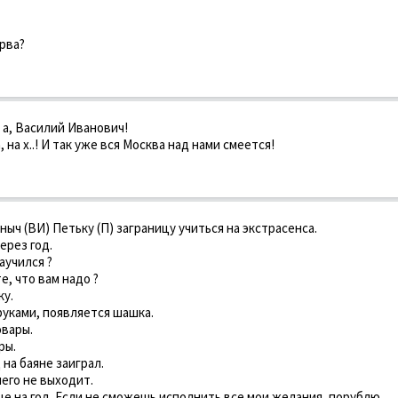
ярва?
 а, Василий Иванович!
, на х..! И так уже вся Москва над нами смеется!
ыч (ВИ) Петьку (П) загpаницу учиться на экстpасенса.
еpез год.
аучился ?
е, что вам надо ?
ку.
pуками, появляется шашка.
оваpы.
pы.
 на баяне заигpал.
его не выходит.
е на год. Если не сможешь исполнить все мои желания, поpублю.