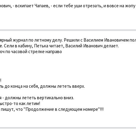
нович, - вскипает Чапаев, - если тебе уши отрезать, и вовсе на жоп
ярный журнал по летному делу. Решили с Василием Ивановичем по
 Сели в кабину, Петька читает, Василий Иванович делает.
люч по часовой стрелке направо
!
уль до конца на себя, должны лететь вверх.
бя - должны лететь вертикально вниз.
быстро-то как летим!
, пишут, что "Продолжение в следующем номере"!!!