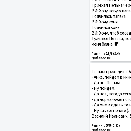
Пpиехал Петька чеpе
ВИ: Хочу новую папа
Появилась папаха.
ВИ: Хочу коня.
Появился конь.
ВИ: Хочу, чтоб сосед
Тужился Петька, не 
меня баяна !!!"
Рейтинг:
13/5
(2.6)
Добавлено:
Петька приходит к А
- Анка, пойдем в кин
- Да не, Петька.
- Ну пойдем.
- Да нет, погода сего
- Да нормальная пого
- Да мне и одеть то 
- Ну как же нечего 
Василий Иванович, бе
Рейтинг:
5/6
(0.83)
Добавлено: