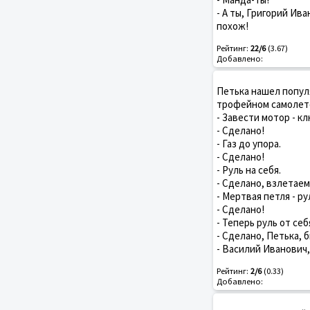
- А ты, Григорий Ива
похож!
Рейтинг:
22/6
(3.67)
Добавлено:
Петька нашел попул
трофейном самолете.
- Завести мотор - к
- Сделано!
- Газ до упора.
- Сделано!
- Руль на себя.
- Сделано, взлетаем
- Мертвая петля - р
- Сделано!
- Теперь руль от се
- Сделано, Петька, 
- Василий Иванович
Рейтинг:
2/6
(0.33)
Добавлено: