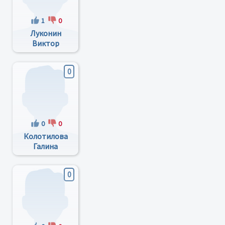
1
0
Луконин
Виктор
Павлович
0
0
0
Колотилова
Галина
Викторовна
0