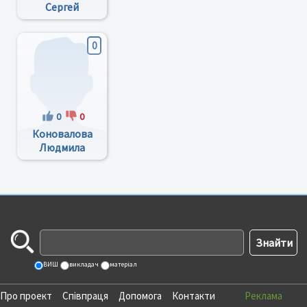
Сергей
Борисович
0
0
0
Коновалова
Людмила
Клавдиевна
ВИШ
викладач
матеріал
Про проект
Співпраця
Допомога
Контакти
Реклама