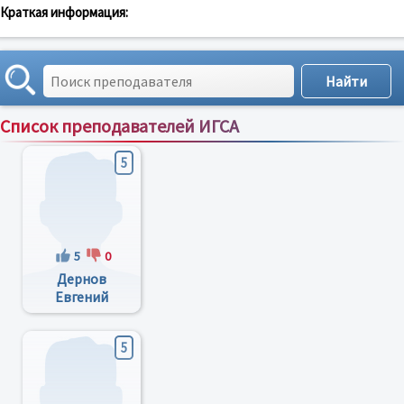
Краткая информация:
Список преподавателей ИГСА
Сортировка по:
имени
;
рейтингу
;
отзывам
;
5
5
0
Дернов
Евгений
Николаевич
5