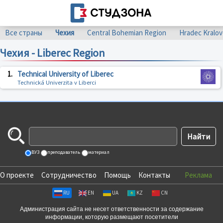
Все страны
Чехия
Central Bohemian Region
Hradec Kralov
Чехия - Liberec Region
1.
Technical University of Liberec
Technická Univerzita v Liberci
ВУЗ
преподаватель
материал
О проекте
Сотрудничество
Помощь
Контакты
Реклама
RU
EN
UA
KZ
CN
Администрация сайта не несет ответственности за содержание
информации, которую размещают посетители