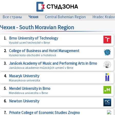
Все страны
Чехия
Central Bohemian Region
Hradec Kralov
Чехия - South Moravian Region
1.
Brno University of Technology
Vysoké ucení technické v Brne
2.
College of Business and Hotel Management
Vysoká kola obchodní a hotelová
3.
Janácek Academy of Music and Performing Arts in Brno
Janáckova akademie múzických umení v Brne
4.
Masaryk University
Masarykova univerzita
5.
Mendel University in Brno
Mendelova univerzita v Brne
6.
Newton University
7.
Private College of Economic Studies Znojmo