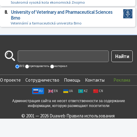
Soukromá vysoká kola ekonomická Znojmo
8.
University of Veterinary and Pharmaceutical Sciences
Brno
Veterinární a farmaceutická univerzita Brno
ВУЗ
преподаватель
материал
О проекте
Сотрудничество
Помощь
Контакты
Реклама
RU
EN
UA
KZ
CN
Администрация сайта не несет ответственности за содержание
информации, которую размещают посетители
© 2001 — 2026 Duaweb
Правила использования