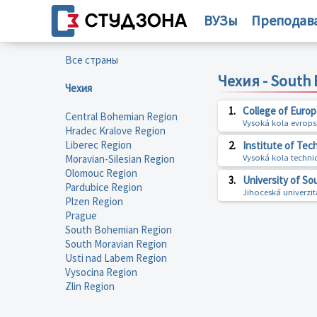
ВУЗы
Преподав
Все страны
Чехия - South
Чехия
1.
College of Europ
Central Bohemian Region
Vysoká kola evropsk
Hradec Kralove Region
Liberec Region
2.
Institute of Tec
Moravian-Silesian Region
Vysoká kola techni
Olomouc Region
3.
University of So
Pardubice Region
Jihoceská univerzit
Plzen Region
Prague
South Bohemian Region
South Moravian Region
Usti nad Labem Region
Vysocina Region
Zlin Region