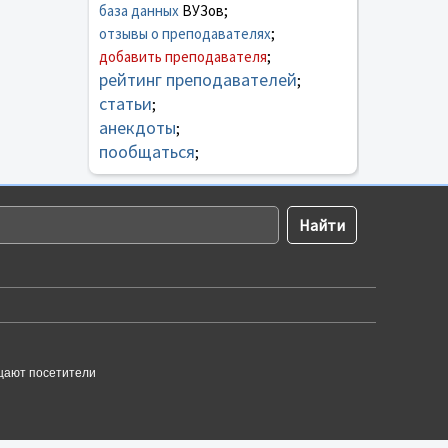
база данных
ВУЗов;
отзывы о преподавателях
;
добавить преподавателя
;
рейтинг преподавателей
;
статьи
;
анекдоты
;
пообщаться
;
щают посетители