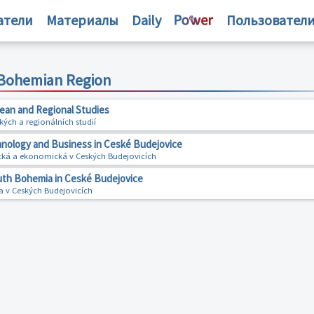
атели
Материалы
Daily
Пользовател
 Bohemian Region
ean and Regional Studies
ých a regionálních studií
hnology and Business in Ceské Budejovice
cká a ekonomická v Ceských Budejovicích
uth Bohemia in Ceské Budejovice
a v Ceských Budejovicích