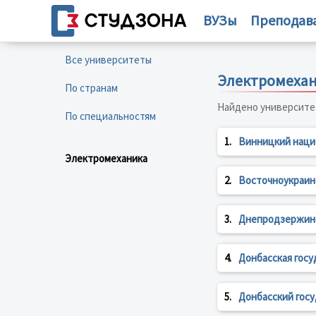
ВУЗы
Преподав
Все университеты
Электромеха
По странам
Найдено университе
По специальностям
1.
Винницкий наци
Электромеханика
2.
Восточноукраин
3.
Днепродзержинс
4.
Донбасская гос
5.
Донбасский гос