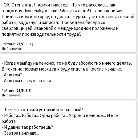
- Эй, Степанида! - кричит мастер. - Ты что расселась, как
герцогиня Люксембургская! Работать надо! Стерва ленивая!
Придя в свою конторку, он достал журнал учета воспитательной
работы, вздохнул и записал: "Проведена беседа со
сверловщицей Ивановой о международном положении и
поднятии производительности труда".
Рейтинг:
27/7
(3.86)
Добавлено:
- Когда я выйду на пенсию, то не буду абсолютно ничего делать.
В течение первых месяцев я буду сидеть в кресле-качалке.
- А потом?
- А потом начну качаться.
Рейтинг:
21/6
(3.5)
Добавлено:
- Ты чего-то такой усталый и печальный?
- Работа... Работа... Одна работа... Утром и вечером... И все
работа...
- И давно так работаешь?
- Завтра начинаю...