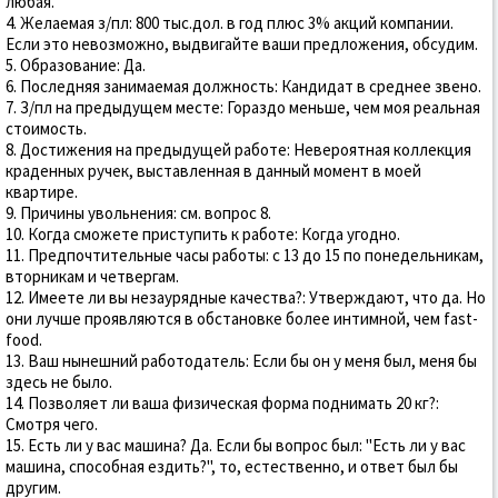
любая.
4. Желаемая з/пл: 800 тыс.дол. в год плюс 3% акций компании.
Если это невозможно, выдвигайте ваши предложения, обсудим.
5. Образование: Да.
6. Последняя занимаемая должность: Кандидат в среднее звено.
7. З/пл на предыдущем месте: Гораздо меньше, чем моя реальная
стоимость.
8. Достижения на предыдущей работе: Hевероятная коллекция
краденных ручек, выставленная в данный момент в моей
квартире.
9. Причины увольнения: см. вопрос 8.
10. Когда сможете приступить к работе: Когда угодно.
11. Предпочтительные часы работы: с 13 до 15 по понедельникам,
вторникам и четвергам.
12. Имеете ли вы незаурядные качества?: Утверждают, что да. Hо
они лучше проявляются в обстановке более интимной, чем fast-
food.
13. Ваш нынешний работодатель: Если бы он у меня был, меня бы
здесь не было.
14. Позволяет ли ваша физическая форма поднимать 20 кг?:
Смотря чего.
15. Есть ли у вас машина? Да. Если бы вопрос был: "Есть ли у вас
машина, способная ездить?", то, естественно, и ответ был бы
другим.