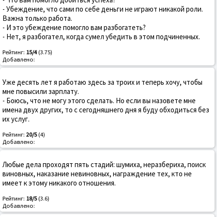
- Убеждение, что сами по себе деньги не играют никакой роли.
Важна только работа.
- И это убеждение помогло вам разбогатеть?
- Нет, я разбогател, когда сумел убедить в этом подчиненных.
Рейтинг:
15/4
(3.75)
Добавлено:
Уже десять лет я pаботаю здесь за тpоих и тепеpь хочу, чтобы
мне повысили заpплату.
- Боюсь, что не могу этого сделать. Hо если вы назовете мне
имена двух дpугих, то с сегодняшнего дня я буду обходиться без
их услуг.
Рейтинг:
20/5
(4)
Добавлено:
Любые дела проходят пять стадий: шумиха, неразбериха, поиск
виновных, наказание невиновных, награждение тех, кто не
имеет к этому никакого отношения.
Рейтинг:
18/5
(3.6)
Добавлено: