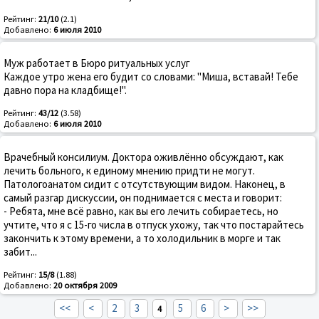
Рейтинг:
21/10
(2.1)
Добавлено:
6 июля 2010
Муж работает в Бюро ритуальных услуг
Каждое утро жена его будит со словами: "Миша, вставай! Тебе
давно пора на кладбище!".
Рейтинг:
43/12
(3.58)
Добавлено:
6 июля 2010
Врачебный консилиум. Доктора оживлённо обсуждают, как
лечить больного, к единому мнению придти не могут.
Патологоанатом сидит с отсутствующим видом. Наконец, в
самый разгар дискуссии, он поднимается с места и говорит:
- Ребята, мне всё равно, как вы его лечить собираетесь, но
учтите, что я с 15-го числа в отпуск ухожу, так что постарайтесь
закончить к этому времени, а то холодильник в морге и так
забит...
Рейтинг:
15/8
(1.88)
Добавлено:
20 октября 2009
<<
<
2
3
5
6
>
>>
4