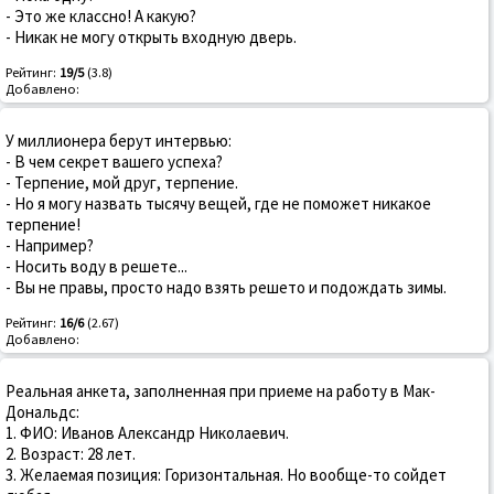
- Это же классно! А какую?
- Никак не могу открыть входную дверь.
Рейтинг:
19/5
(3.8)
Добавлено:
У миллионера берут интервью:
- В чем секрет вашего успеха?
- Терпение, мой друг, терпение.
- Но я могу назвать тысячу вещей, где не поможет никакое
терпение!
- Например?
- Носить воду в решете...
- Вы не правы, просто надо взять решето и подождать зимы.
Рейтинг:
16/6
(2.67)
Добавлено:
Реальная анкета, заполненная при приеме на работу в Мак-
Дональдс:
1. ФИО: Иванов Александр Hиколаевич.
2. Возраст: 28 лет.
3. Желаемая позиция: Горизонтальная. Hо вообще-то сойдет