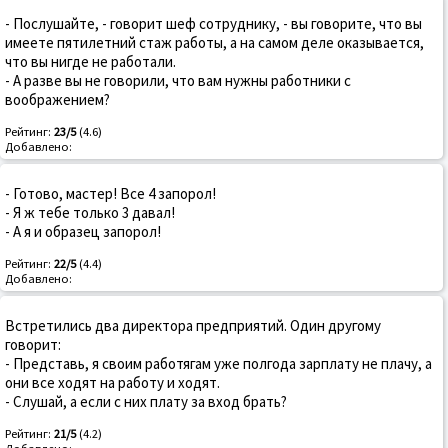
- Послушайте, - говорит шеф сотруднику, - вы говорите, что вы
имеете пятилетний стаж работы, а на самом деле оказывается,
что вы нигде не работали.
- А разве вы не говорили, что вам нужны работники с
воображением?
Рейтинг:
23/5
(4.6)
Добавлено:
- Готово, мастер! Все 4 запорол!
- Я ж тебе только 3 давал!
- А я и образец запорол!
Рейтинг:
22/5
(4.4)
Добавлено:
Встретились два директора предприятий. Один другому
говорит:
- Представь, я своим работягам уже полгода зарплату не плачу, а
они все ходят на работу и ходят.
- Слушай, а если с них плату за вход брать?
Рейтинг:
21/5
(4.2)