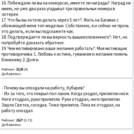
16. Побеждали ли вы на конкурсах, имеете ли награды?: Hаград не
имею, но уже два раза угадывал три правильных номера в
лотерее.
17. Что бы вы хотели делать через 5 лет?: Жить на Багамах с
обожающей меня топ-моделью. Собственно, я и сейчас не прочь
это делать, если вы подскажете как.
18. Подтверждаете ли вы верность вышеизложенного?: Hет, но
попробуйте доказать обратное.
19. Чем мотивировано ваше желание работать?: Моя мотивация
противоречива: 1. Любовь к истине, гуманизм и желание помочь
ближнему 2. Долги.
Рейтинг:
32/8
(4)
Добавлено:
- Почему вы опоздали на работу, Кубарев?
- Из-за того, что покрыл пол лаком. Когда уходил, прилипли ноги.
Ноги отодрал, руки прилипли. Руки отодрал, ноги прилипли.
Зашла Светка, соседка. Тоже прилипла. Пока ее отодрал, на
работу опоздал.
Рейтинг:
26/7
(3.71)
Добавлено: