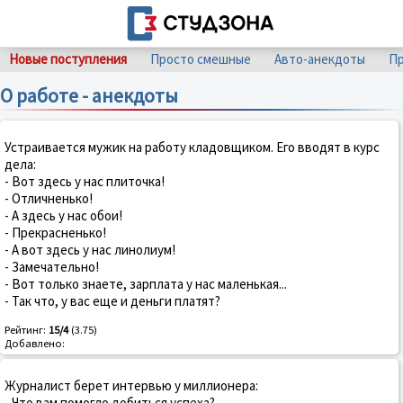
Новые поступления
Просто смешные
Авто-анекдоты
Пр
О работе - анекдоты
Устраивается мужик на работу кладовщиком. Его вводят в курс
дела:
- Вот здесь у нас плиточка!
- Отличненько!
- А здесь у нас обои!
- Прекрасненько!
- А вот здесь у нас линолиум!
- Замечательно!
- Вот только знаете, зарплата у нас маленькая...
- Так что, у вас еще и деньги платят?
Рейтинг:
15/4
(3.75)
Добавлено:
Журналист берет интервью у миллионера:
- Что вам помогло добиться успеха?