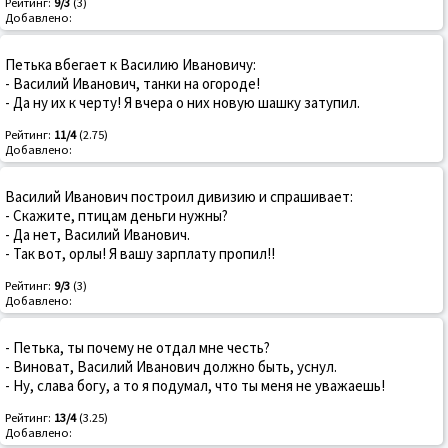
Рейтинг:
9/3
(3)
Добавлено:
Петька вбегает к Василию Ивановичу:
- Василий Иванович, танки на огороде!
- Да ну их к черту! Я вчера о них новую шашку затупил.
Рейтинг:
11/4
(2.75)
Добавлено:
Василий Иванович построил дивизию и спрашивает:
- Скажите, птицам деньги нужны?
- Да нет, Василий Иванович.
- Так вот, орлы! Я вашу зарплату пропил!!
Рейтинг:
9/3
(3)
Добавлено:
- Петька, ты почему не отдал мне честь?
- Виноват, Василий Иванович должно быть, уснул.
- Ну, слава богу, а то я подумал, что ты меня не уважаешь!
Рейтинг:
13/4
(3.25)
Добавлено: