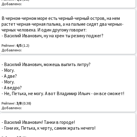
Добавлено:
В черном-черном море есть черный-черный остров, на нем
растет черная-черная пальма, а на пальме сидят два черных-
черных человека. И один другому говорит:
- Василий Иванович, ну на хрен ты резину поджег?
Рейтинг:
6/5
(1.2)
Добавлено:
- Василий Иванович, можешь выпить литру?
- Могу.
- А две?
- Могу.
- А ведро?
- Не, Петька, не могу. А вот Владимир Ильич - он все сможет!
Рейтинг:
3/8
(0.38)
Добавлено:
- Василий Иванович! Танки в городе!
- Гони их, Петька, к черту, самим жрать нечего!