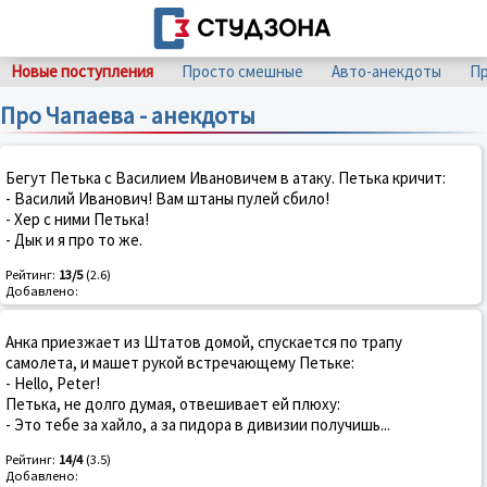
Новые поступления
Просто смешные
Авто-анекдоты
Пр
Про Чапаева - анекдоты
Бегут Петька с Василием Ивановичем в атаку. Петька кричит:
- Василий Иванович! Вам штаны пулей сбило!
- Хер с ними Петька!
- Дык и я про то же.
Рейтинг:
13/5
(2.6)
Добавлено:
Анка приезжает из Штатов домой, спускается по трапу
самолета, и машет рукой встречающему Петьке:
- Hello, Peter!
Петька, не долго думая, отвешивает ей плюху:
- Это тебе за хайло, а за пидора в дивизии получишь...
Рейтинг:
14/4
(3.5)
Добавлено: