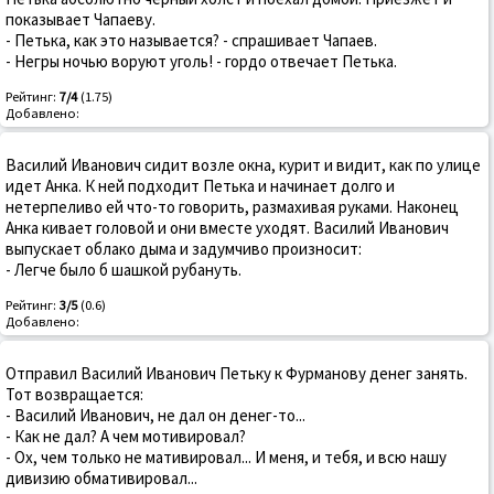
показывает Чапаеву.
- Петька, как это называется? - спрашивает Чапаев.
- Негры ночью воруют уголь! - гордо отвечает Петька.
Рейтинг:
7/4
(1.75)
Добавлено:
Василий Иванович сидит возле окна, курит и видит, как по улице
идет Анка. К ней подходит Петька и начинает долго и
нетерпеливо ей что-то говорить, размахивая руками. Наконец
Анка кивает головой и они вместе уходят. Василий Иванович
выпускает облако дыма и задумчиво произносит:
- Легче было б шашкой рубануть.
Рейтинг:
3/5
(0.6)
Добавлено:
Отправил Василий Иванович Петьку к Фурманову денег занять.
Тот возвращается:
- Василий Иванович, не дал он денег-то...
- Как не дал? А чем мотивировал?
- Ох, чем только не мативировал... И меня, и тебя, и всю нашу
дивизию обмативировал...