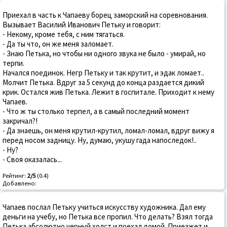
Приехал в часть к Чапаеву борец заморский на соревнования.
Вызывает Василий Иванович Петьку и говорит:
- Некому, кроме тебя, с ним тягаться.
- Да ты что, он же меня заломает.
- Знаю Петька, но чтобы ни одного звука не было - умирай, но
терпи.
Начался поединок. Негр Петьку и так крутит, и эдак ломает..
Молчит Петька. Вдруг за 5 секунд до конца раздается дикий
крик. Остался жив Петька. Лежит в госпитале. Приходит к нему
Чапаев.
- Что ж ты столько терпел, а в самый последний момент
закричал?!
- Да знаешь, он меня крутил-крутил, ломал-ломал, вдруг вижу я
перед носом задницу. Ну, думаю, укушу гада напоследок!..
- Ну?
- Своя оказалась...
Рейтинг:
2/5
(0.4)
Добавлено:
Чапаев послал Петьку учиться искусству художника. Дал ему
деньги на учебу, но Петька все пропил. Что делать? Взял тогда
Петька абсолютно черный холст и поехал домой. Приезжет и