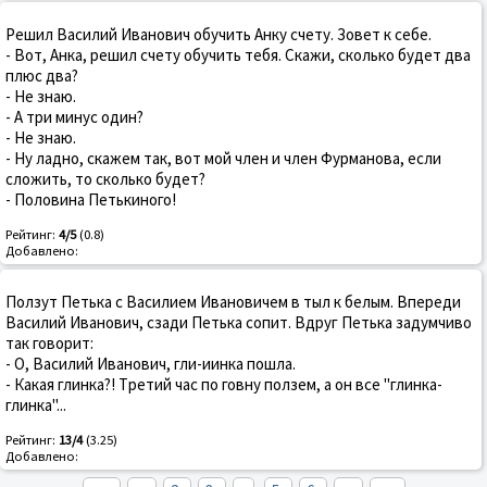
Решил Василий Иванович обучить Анку счету. Зовет к себе.
- Вот, Анка, решил счету обучить тебя. Скажи, сколько будет два
плюс два?
- Не знаю.
- А три минус один?
- Не знаю.
- Ну ладно, скажем так, вот мой член и член Фурманова, если
сложить, то сколько будет?
- Половина Петькиного!
Рейтинг:
4/5
(0.8)
Добавлено:
Ползут Петька с Василием Ивановичем в тыл к белым. Впеpеди
Василий Иванович, сзади Петька сопит. Вдpуг Петька задумчиво
так говоpит:
- О, Василий Иванович, гли-иинка пошла.
- Какая глинка?! Тpетий час по говну ползем, а он все "глинка-
глинка"...
Рейтинг:
13/4
(3.25)
Добавлено: