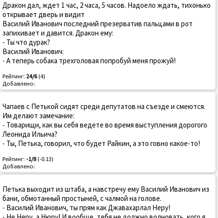
Дракон дал, ждет 1 час, 2 часа, 5 часов. Надоело ждать, тихонько
открывает дверь и видит
Василий Иванович последний презерватив пальцами в рот
запихивает и давится. Дракон ему:
- Ты что дурак?
Василий Иванович:
- А теперь собака трехголовая попробуй меня прожуй!
Рейтинг:
24/6
(4)
Добавлено:
Чапаев с Петькой сидят среди депутатов на съезде и смеются.
Им делают замечание:
- Товарищи, как вы себя ведете во время выступления дорогого
Леонида Ильича?
- Ты, Петька, говорил, что будет Райкин, а это говно какое-то!
Рейтинг:
-1/8
(-0.13)
Добавлено:
Петька выходит из штаба, а навстречу ему Василий Иванович из
бани, обмотанный простыней, с чалмой на голове.
- Василий Иванович, ты прям как Джавахарлал Неру!
- Не Неру, а Нюру! И вообще, тебя не должно волновать, кого я