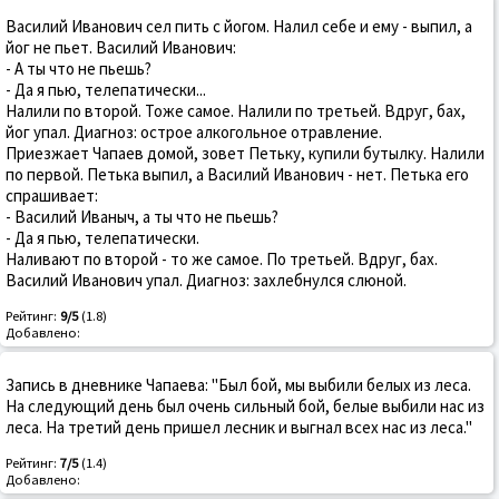
Василий Иванович сел пить с йогом. Налил себе и ему - выпил, а
йог не пьет. Василий Иванович:
- А ты что не пьешь?
- Да я пью, телепатически...
Налили по второй. Тоже самое. Налили по третьей. Вдруг, бах,
йог упал. Диагноз: острое алкогольное отравление.
Приезжает Чапаев домой, зовет Петьку, купили бутылку. Налили
по первой. Петька выпил, а Василий Иванович - нет. Петька его
спрашивает:
- Василий Иваныч, а ты что не пьешь?
- Да я пью, телепатически.
Наливают по второй - то же самое. По третьей. Вдруг, бах.
Василий Иванович упал. Диагноз: захлебнулся слюной.
Рейтинг:
9/5
(1.8)
Добавлено:
Запись в дневнике Чапаева: "Был бой, мы выбили белых из леса.
На следующий день был очень сильный бой, белые выбили нас из
леса. На третий день пришел лесник и выгнал всех нас из леса."
Рейтинг:
7/5
(1.4)
Добавлено: