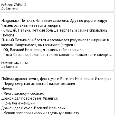
Рейтинг:
17/5
(3.4)
Добавлено:
Надрались Петька с Чапаевым самогона. Идут по дороге. Вдруг
Чапаев останавливается и говорит:
- Слушай, Петька. Нет сил больше терпеть, а сам не справлюсь.
Помоги.
Пьяный Петька ошибается и засовывает руку вместо ширинки в
карман. Нащупывает, вытаскивает (огурец).
- Ой, Василий Иванович, я кажись тебе оторвал...
- Гхмм. Странно, боли нет, только кровя по ляжкам так и хлещет...
Рейтинг:
13/7
(1.86)
Добавлено:
Поймал дракон немца, француза и Василия Ивановича. И говорит:
- Перед смертью исполню 2 ваших желания
Немец:
- Много шнапсу и сосисек
Дракон дал потом съел. Француз:
- Коньяка и женщин
Дракон дал и съел. Василий Иванович:
- Мешок презервативов и отдельную комнату