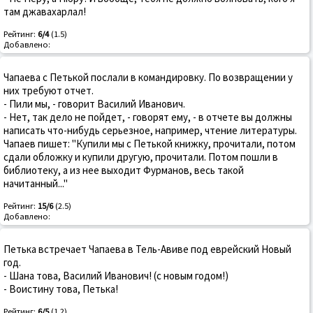
там джавахарлал!
Рейтинг:
6/4
(1.5)
Добавлено:
Чапаева с Петькой послали в командировку. По возвращении у
них требуют отчет.
- Пили мы, - говорит Василий Иванович.
- Нет, так дело не пойдет, - говорят ему, - в отчете вы должны
написать что-нибудь серьезное, например, чтение литературы.
Чапаев пишет: "Купили мы с Петькой книжку, прочитали, потом
сдали обложку и купили другую, прочитали. Потом пошли в
библиотеку, а из нее выходит Фурманов, весь такой
начитанный..."
Рейтинг:
15/6
(2.5)
Добавлено:
Петька встречает Чапаева в Тель-Авиве под еврейский Новый
год.
- Шана това, Василий Иванович! (с новым годом!)
- Воистину това, Петька!
Рейтинг:
6/5
(1.2)