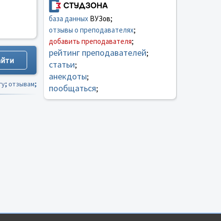
база данных
ВУЗов;
отзывы о преподавателях
;
добавить преподавателя
;
рейтинг преподавателей
;
статьи
;
анекдоты
;
гу
;
отзывам
;
пообщаться
;