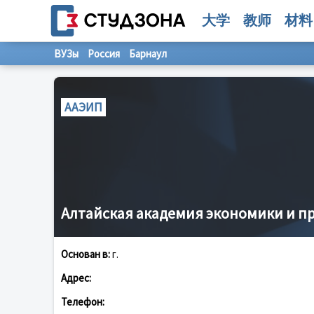
大学
教师
材料
ВУЗы
Россия
Барнаул
ААЭИП
Алтайская академия экономики и п
Основан в:
г.
Адрес:
Телефон: