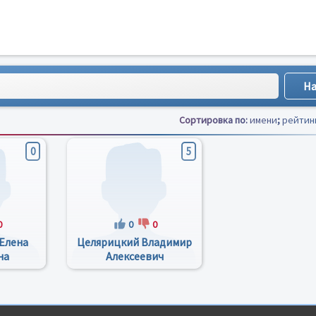
Сортировка по:
имени
;
рейтин
0
5
0
0
0
Елена
Целярицкий Владимир
на
Алексеевич