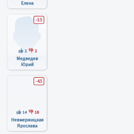
Елена
Викторовна
-3.5
2
2
Медведев
Юрий
Андреевич (он
Же Медведь)
-4.5
14
16
Невмержицкая
Ярослава
Васильевна