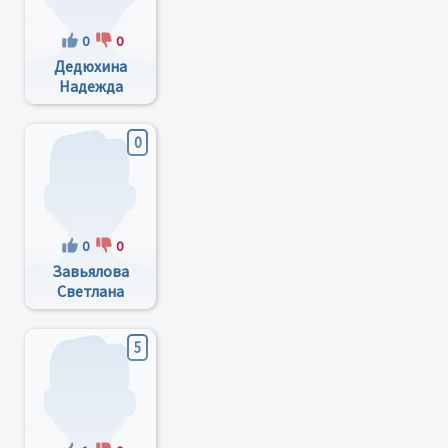
0
0
Дедюхина
Надежда
Николаевна
0
0
0
Завьялова
Светлана
Васильевна
5