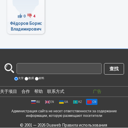
0
4
Фёдоров Борис
Владимирович
大学
教师
材料
关于项目
合作
帮助
联系方式
广告
RU
EN
UA
KZ
CN
Администрация сайта не несет ответственности за содержание
информации, которую размещают посетители
© 2001 — 2026 Duaweb
Правила использования