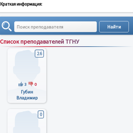
Краткая информация:
Список преподавателей ТГНУ
Сортировка по:
имени
;
рейтингу
;
отзывам
;
2.6
3
0
Губин
Владимир
Иванович
0