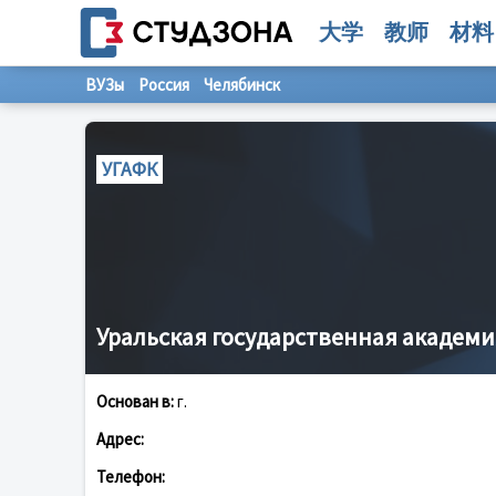
大学
教师
材料
ВУЗы
Россия
Челябинск
УГАФК
Уральская государственная академи
Основан в:
г.
Адрес:
Телефон: