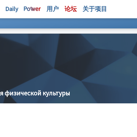
Daily
用户
论坛
关于项目
я физической культуры