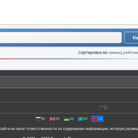
Сортировка по:
имени
;
рейтин
广告
RU
EN
UA
KZ
CN
сайта не несет ответственности за содержание информации, которую разме