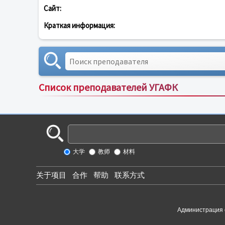
Сайт:
Краткая информация:
Список преподавателей УГАФК
大学
教师
材料
关于项目
合作
帮助
联系方式
Администрация 