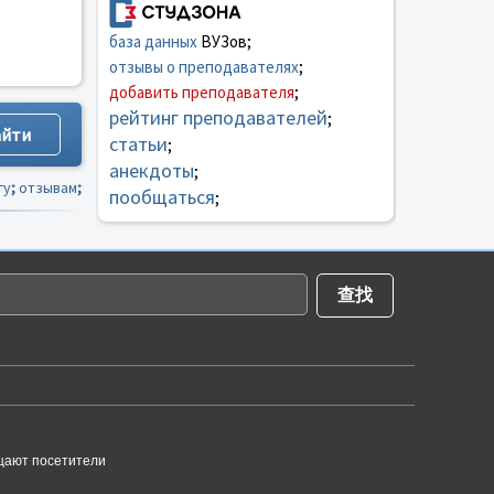
база данных
ВУЗов;
отзывы о преподавателях
;
добавить преподавателя
;
рейтинг преподавателей
;
статьи
;
анекдоты
;
гу
;
отзывам
;
пообщаться
;
щают посетители