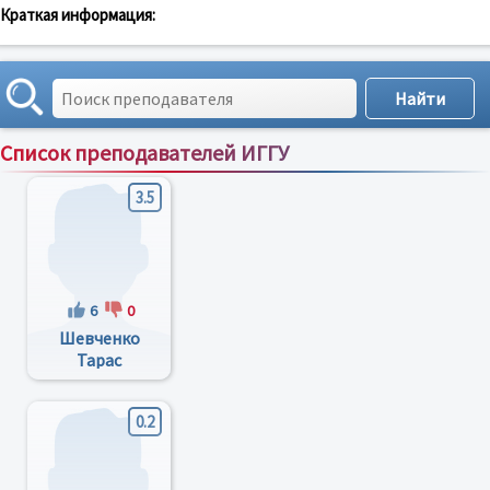
Краткая информация:
Список преподавателей ИГГУ
Сортировка по:
имени
;
рейтингу
;
отзывам
;
3.5
6
0
Шевченко
Тарас
Григорьевич
0.2