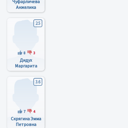
Чуфарличева
Анжелика
Юрьевна
2.5
8
3
Дидух
Маргарита
Георгиевна
3.6
7
4
Скрягина Эмма
Петровна