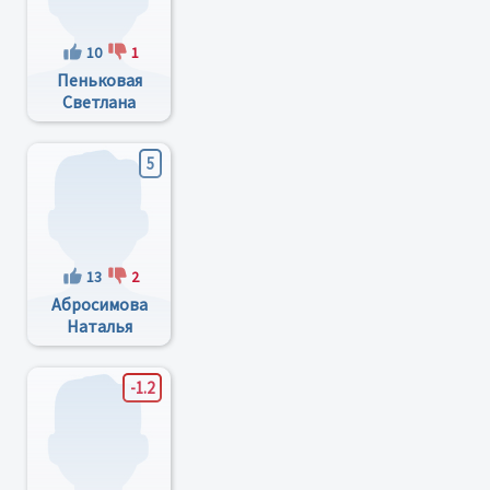
10
1
Пеньковая
Светлана
Дмитриевна
5
13
2
Абросимова
Наталья
Васильевна
-1.2