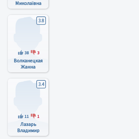
Миколаївна
3.8
38
3
Волканецкая
Жанна
Николаевна
3.4
11
1
Лазарь
Владимир
Иванович