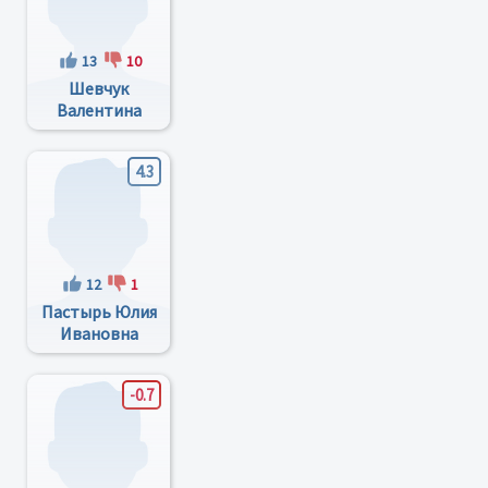
13
10
Шевчук
Валентина
Дмитриевна
4.3
12
1
Пастырь Юлия
Ивановна
-0.7