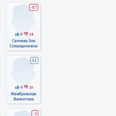
-0.7
8
14
Сепчева Зоя
Спиридоновна
0.1
9
15
Жембровская
Валентина
Михайловна
-2