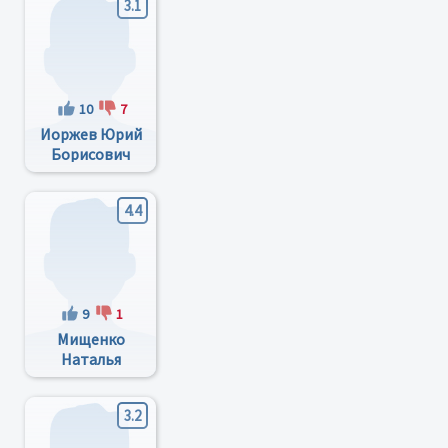
3.1
10
7
Иоржев Юрий
Борисович
4.4
9
1
Мищенко
Наталья
Николаевна
3.2