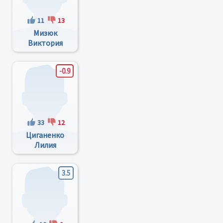
11
13
Мизюк
Виктория
Анатольевна
-0.9
33
12
Циганенко
Лилия
Федоровна
3.5