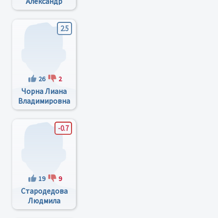
Александр
Иванович
2.5
26
2
Чорна Лиана
Владимировна
-0.7
19
9
Стародедова
Людмила
Валентиновна