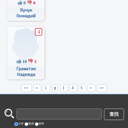
6
6
Ярчук
Геннадий
Васильевич
-1
16
2
Граматик
Надежда
Васильевна
<<
<
1
3
4
5
>
>>
2
大学
教师
材料