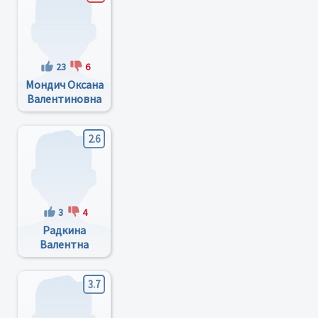
23
6
Мондич Оксана
Валентиновна
2.6
3
4
Pадкина
Валентна
Феодоровна
3.7