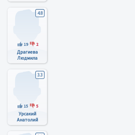
4.8
19
2
Драгиева
Людмила
Васильевна
3.3
15
5
Урсакий
Анатолий
Федорович