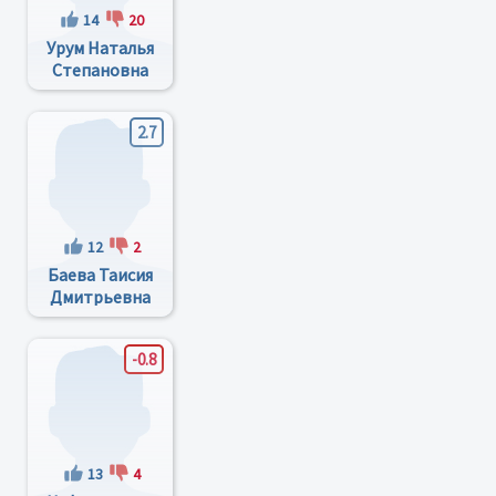
14
20
Урум Наталья
Степановна
2.7
12
2
Баева Таисия
Дмитрьевна
-0.8
13
4