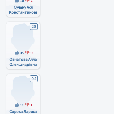
10
2
Сучану Ася
Константиновна
2.8
35
9
Овчатова Алла
Олександрівна
0.4
11
1
Сорока Лариса