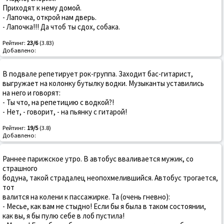
Приходят к нему домой.
- Лапочка, открой нам дверь.
- Лапочка!!! Да чтоб ты сдох, собака.
Рейтинг:
23/6
(3.83)
Добавлено:
В подвале репетирует рок-группа. Заходит бас-гитарист,
выгружает на колонку бутылку водки. Музыканты уставились
на него и говорят:
- Ты что, на репетицию с водкой?!
- Нет, - говорит, - на пьянку с гитарой!
Рейтинг:
19/5
(3.8)
Добавлено:
Раннее парижское утро. В автобус вваливается мужик, со
страшного
бодуна, такой страдалец неопохмелившийся. Автобус трогается,
тот
валится на колени к пассажирке. Та (очень гневно):
- Месье, как вам не стыдно! Если бы я была в таком состоянии,
как вы, я бы пулю себе в лоб пустила!