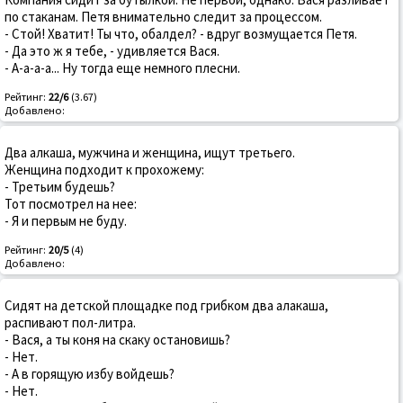
по стаканам. Петя внимательно следит за процессом.
- Стой! Хватит! Ты что, обалдел? - вдруг возмущается Петя.
- Да это ж я тебе, - удивляется Вася.
- А-а-а-а... Ну тогда еще немного плесни.
Рейтинг:
22/6
(3.67)
Добавлено:
Два алкаша, мужчина и женщина, ищут третьего.
Женщина подходит к прохожему:
- Третьим будешь?
Тот посмотрел на нее:
- Я и первым не буду.
Рейтинг:
20/5
(4)
Добавлено:
Сидят на детской площадке под гpибком два алакаша,
pаспивают пол-литpа.
- Вася, а ты коня на скаку остановишь?
- Hет.
- А в горящую избу войдешь?
- Hет.