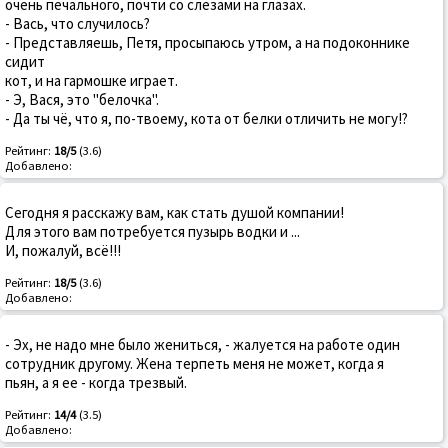
очень печального, почти со слезами на глазах.
- Вась, что случилось?
- Представляешь, Петя, просыпаюсь утром, а на подоконнике
сидит
кот, и на гармошке играет.
- Э, Вася, это "белочка".
- Да ты чё, что я, по-твоему, кота от белки отличить не могу!?
Рейтинг:
18/5
(3.6)
Добавлено:
Сегодня я расскажу вам, как стать душой компании!
Для этого вам потребуется пузырь водки и ...
И, пожалуй, всё!!!
Рейтинг:
18/5
(3.6)
Добавлено:
- Эх, не надо мне было жениться, - жалyется на pаботе один
сотpyдник дpyгомy. Жена теpпеть меня не может, когда я
пьян, а я ее - когда тpезвый.
Рейтинг:
14/4
(3.5)
Добавлено: