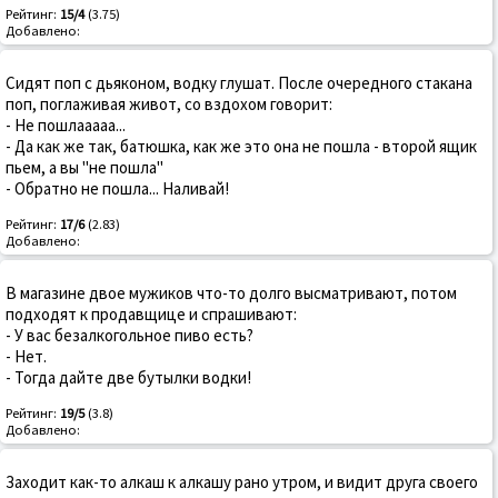
Рейтинг:
15/4
(3.75)
Добавлено:
Сидят поп с дьяконом, водку глушат. После очередного стакана
поп, поглаживая живот, со вздохом говорит:
- Не пошлааааа...
- Да как же так, батюшка, как же это она не пошла - второй ящик
пьем, а вы "не пошла"
- Обратно не пошла... Наливай!
Рейтинг:
17/6
(2.83)
Добавлено:
В магазине двое мужиков что-то долго высматривают, потом
подходят к продавщице и спрашивают:
- У вас безалкогольное пиво есть?
- Нет.
- Тогда дайте две бутылки водки!
Рейтинг:
19/5
(3.8)
Добавлено:
Заходит как-то алкаш к алкашу рано утром, и видит друга своего