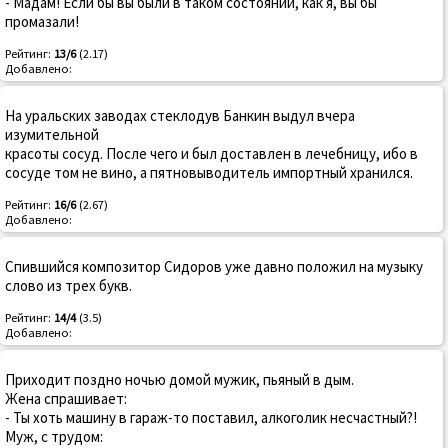
- Мадам! Если бы вы были в таком состоянии, как я, вы бы
промазали!
Рейтинг:
13/6
(2.17)
Добавлено:
На уральских заводах стеклодув Банкин выдул вчера
изумительной
красоты сосуд. После чего и был доставлен в лечебницу, ибо в
сосуде том не вино, а пятновыводитель импортный хранился.
Рейтинг:
16/6
(2.67)
Добавлено:
Спившийся композитор Сидоров уже давно положил на музыку
слово из трех букв.
Рейтинг:
14/4
(3.5)
Добавлено:
Приходит поздно ночью домой мужик, пьяный в дым.
Жена спрашивает:
- Ты хоть машину в гараж-то поставил, алкоголик несчастный?!
Муж, с трудом: