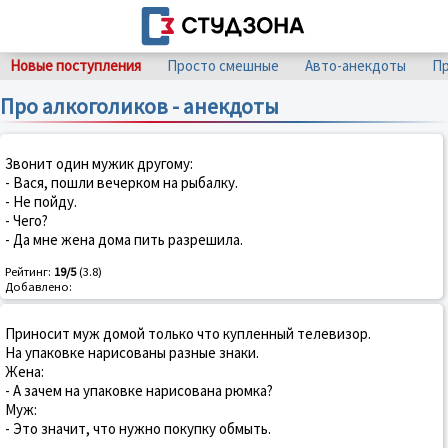
Новые поступления
Просто смешные
Авто-анекдоты
Пр
Про алкоголиков - анекдоты
Звонит один мужик другому:
- Вася, пошли вечерком на рыбалку.
- Не пойду.
- Чего?
- Да мне жена дома пить разрешила.
Рейтинг:
19/5
(3.8)
Добавлено:
Приносит муж домой только что купленный телевизор.
Hа упаковке нарисованы разные знаки.
Жена:
- А зачем на упаковке нарисована рюмка?
Муж:
- Это значит, что нужно покупку обмыть.