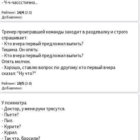
- Ч-ч-чассстично...
Рейтинг:
14/4
(3.5)
Добавлено:
Тренер проигравшей команды заходит в раздевалку и строго
спрашивает:
- Кто вчера первый предложил выпить?
Тишина. Он опять:
- Кто вчера первый предложил выпить?
Опять молчок.
- Хорошо, ставлю вопрос по-другому: кто первый вчера
сказал: "Ну что?"
Рейтинг:
19/5
(3.8)
Добавлено:
У психиатра.
- Доктор, у меня руки трясутся.
- Пьете?
- Пил.
- Курите?
- Курил.
- Так что, бросили?