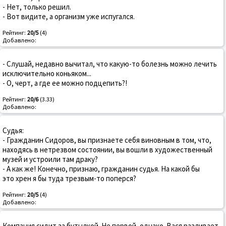
- Нет, только решил.
- Вот видите, а организм уже испугался.
Рейтинг:
20/5
(4)
Добавлено:
- Слушай, недавно вычитал, что какую-то болезнь можно лечить
исключительно коньяком...
- О, черт, а где ее можно подцепить?!
Рейтинг:
20/6
(3.33)
Добавлено:
Судья:
- Гражданин Сидоров, вы признаете себя виновным в том, что,
находясь в нетрезвом состоянии, вы вошли в художественный
музей и устроили там драку?
- А как же! Конечно, признаю, гражданин судья. На какой бы
это хрен я бы туда трезвым-то поперся?
Рейтинг:
20/5
(4)
Добавлено:
Компания сидит за бутылкой. Не первой, однако. Вася разливает