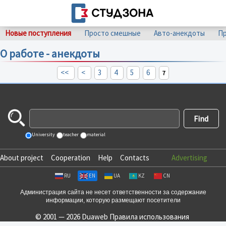
Новые поступления
Просто смешные
Авто-анекдоты
Пр
О работе - анекдоты
<<
<
3
4
5
6
7
University
teacher
material
About project
Cooperation
Help
Contacts
Advertising
RU
EN
UA
KZ
CN
Администрация сайта не несет ответственности за содержание
информации, которую размещают посетители
© 2001 — 2026 Duaweb
Правила использования