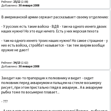
Рейтинг:
25/12
(2.08)
Добавлено:
30 января 2008
В американской армии сержант рассказывает своему отделению:
- У русских есть такие войска - ВДВ - там на одного ихнего двоих
наших нужно! Но это еще ничего. Есть у них морская пехота
- там на одного ихнего троих наших нужно! Но самое страшное - у
них есть войска, стройбат называется - так тем зверям вообще
оружие не дают!
Рейтинг:
34/13
(2.62)
Добавлено:
30 января 2008
Заходит как-то прапорщик к полковнику и видит - сидит
полковник перед аквариумом и пальцем на стекле восьмерку
рисует, при этом пристально глядя в аквариум... А в аквариуме
рыбка тоже по восьмерке плавает...
- ???
- А это я испытываю влияние высшего разума! Видишь, рыбка мне