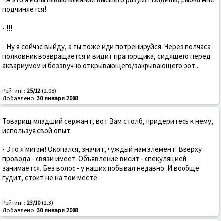
подчиняется!
- !!!
- Ну я сейчас выйду, а ты тоже иди потренируйся. Через полчаса
полковник возвращается и видит прапорщика, сидящего перед
аквариумом и беззвучно открывающего/закрывающего рот...
Рейтинг:
25/12
(2.08)
Добавлено:
30 января 2008
Товарищ младший сержант, вот Вам столб, придеритесь к нему,
используя свой опыт.
- Это я мигом! Окопался, значит, чуждый нам элемент. Вверху
провода - связи имеет. Объявление висит - спекуляцией
занимается. Без волос - у наших побывал недавно. И вообще
гудит, стоит не на том месте.
Рейтинг:
23/10
(2.3)
Добавлено:
30 января 2008