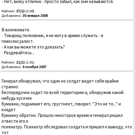
- Нет, вижу отлично - просто забыл, как они называются.
Рейтинг:
37/12
(3.08)
Добавлено:
30 января 2008
В военкомате.
- Товарищ полковник, я не могу в армии служить - я
гомосексуалист.
- А как вы можете это доказать?
- Раздевайтесь...
Рейтинг:
21/11
(1.91)
Добавлено:
6 ноября 2007
Генерал обнаружил, что один из солдат ведет себя крайне
странно:
беспорядочно ходит по всей территории и, обнаружив какой-
нибудь кусочек
бумажки, поднимает его, грустнеет, говорит: "Это не то..." и
кладет
бумажку обратно. Прошло некоторое время и генерал решил
отвести его к
психиатру. Психиатр обследовал солдата и пришел к выводу, что
тот