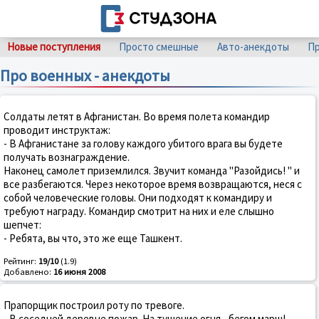
Новые поступления
Просто смешные
Авто-анекдоты
Пр
Про военных - анекдоты
Солдаты летят в Афганистан. Во время полета командир
проводит инструктаж:
- В Афганистане за голову каждого убитого врага вы будете
получать вознаграждение.
Наконец самолет приземлился. Звучит команда "Разойдись! " и
все разбегаются. Через некоторое время возвращаются, неся с
собой человеческие головы. Они подходят к командиру и
требуют награду. Командир смотрит на них и еле слышно
шепчет:
- Ребята, вы что, это же еще Ташкент.
Рейтинг:
19/10
(1.9)
Добавлено:
16 июня 2008
Прапорщик построил роту по тревоге.
- В соседней деревне пожар. На тушение огня - бегом марш!