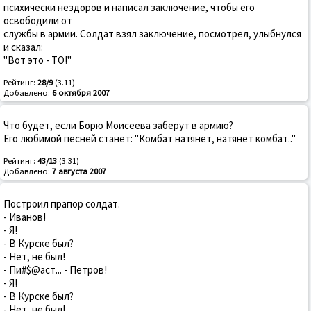
психически нездоров и написал заключение, чтобы его
освободили от
службы в армии. Солдат взял заключение, посмотрел, улыбнулся
и сказал:
"Вот это - ТО!"
Рейтинг:
28/9
(3.11)
Добавлено:
6 октября 2007
Что будет, если Борю Моисеева заберут в армию?
Его любимой песней станет: "Комбат натянет, натянет комбат.."
Рейтинг:
43/13
(3.31)
Добавлено:
7 августа 2007
Построил прапор солдат.
- Иванов!
- Я!
- В Курске был?
- Нет, не был!
- Пи#$@аст... - Петров!
- Я!
- В Курске был?
- Нет, не был!