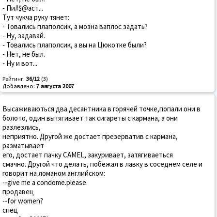
- Пи#$@аст...
Тут чукча руку тянет:
- Товались плаполсик, а мозна ваплос задать?
- Ну, задавай.
- Товались плаполсик, а вы на Цюкотке были?
- Нет, не был.
- Ну и вот...
Рейтинг:
36/12
(3)
Добавлено:
7 августа 2007
Высаживаються два десантника в горячей точке,попали они в
болото, один вытягивает так сигареты с кармана, а они
разлезлись,
неприятно. Другой же достает презерватив с кармана,
разматывает
его, достает пачку СAMEL, закуривает, затягиваеться
смачно. Другой что делать, побежал в лавку в соседнем селе и
говорит на ломаном английском:
--give me a condome.please.
продавец
--for women?
спец