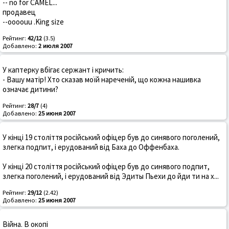
-- no for CAMEL...
продавец
--oooouu .King size
Рейтинг:
42/12
(3.5)
Добавлено:
2 июля 2007
У каптерку вбігає сержант і кричить:
- Вашу матір! Хто сказав моїй нареченій, що кожна нашивка
означає дитини?
Рейтинг:
28/7
(4)
Добавлено:
25 июня 2007
У кінці 19 століття російський офіцер був до синявого поголений,
злегка подпит, і ерудований від Баха до Оффенбаха.
У кінці 20 століття російський офіцер був до синявого подпит,
злегка поголений, і ерудований від Эдиты Пьехи до йди ти на х...
Рейтинг:
29/12
(2.42)
Добавлено:
25 июня 2007
Війна. В окопі