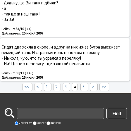
- Дядьку, це Ви танк підбили?
- я
- так це ж наш танк !
- Ja Ja!
Рейтинг:
34/10
(3.4)
Добавлено:
25 июня 2007
Сидят два хохла в окопе, и вдруг на них из-за бугра выезжает
немецкий танк. И странная вонь поползла по окопу.
- Мыкола, чую, что ты усрался з переляху!
- Ни! Це не з переляху - це з лютой ненависти
Рейтинг:
38/11
(3.45)
Добавлено:
25 июня 2007
<<
<
1
2
3
5
>
>>
4
University
teacher
material