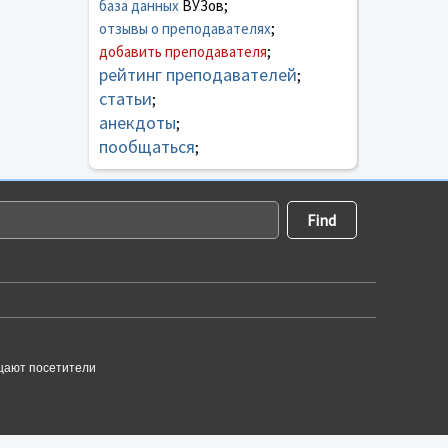
база данных
ВУЗов;
отзывы о преподавателях
;
добавить преподавателя
;
рейтинг преподавателей
;
статьи
;
анекдоты
;
пообщаться
;
щают посетители