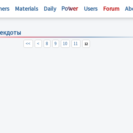
hers
Materials
Daily
Users
Forum
Ab
некдоты
<<
<
8
9
10
11
12