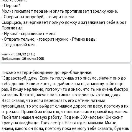
- Перчил?
Молча посыпает перцем и опять протягивает тарелку жене.
- Сперва ты попробуй, - говорит жена.
Сморщась, зачерпывает полную ложку и заталкивает себе в рот.
Проглотил.
- Ну как? - спрашивает жена.
- Отвратительно, - говорит мужик. - Г%вно ведь.
- Тогда давай мел.
Рейтинг:
101/32
(3.16)
Добавлено:
16 июня 2008
Письмо матери-блондинки дочери-блондинке.
"Здравствуй, дочь! Если ты получишь это письмо, значит оно до
тебя дошло. Если же нет, то дай мне знать, я напишу тебе еще
раз. Я пишу медленно, потому что я знаю, что ты не очень быстро
читаешь. Кстати, насчет пальтишка, которое ты хотела, дядя
Вася сказал, что если пересылать его с этими литыми
пуговицами, то это выйдет слишком дорого по весу, поэтому я их
отрезала. Пришей их обратно, я положила их в правый кармашек.
Твой папа нашел новую работу. Под ним 500 человек! Он косит
траву на кладбище. Твоя сестра Настя ждет малыша. Мы не
знаем, какого он пола, поэтому пока не могу тебе сказать, будешь