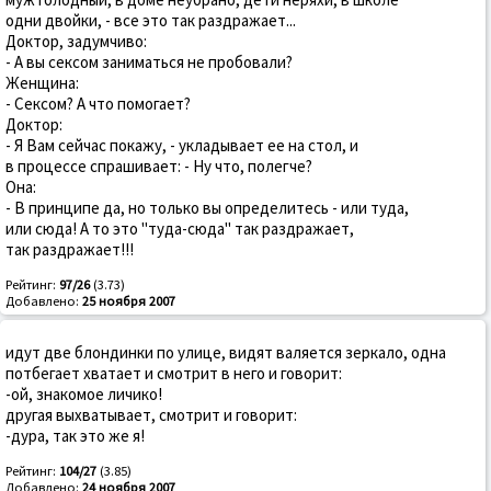
одни двойки, - все это так раздражает...
Доктор, задумчиво:
- А вы сексом заниматься не пробовали?
Женщина:
- Сексом? А что помогает?
Доктор:
- Я Вам сейчас покажу, - укладывает ее на стол, и
в процессе спрашивает: - Ну что, полегче?
Она:
- В принципе да, но только вы определитесь - или туда,
или сюда! А то это "туда-сюда" так раздражает,
так раздражает!!!
Рейтинг:
97/26
(3.73)
Добавлено:
25 ноября 2007
идут две блондинки по улице, видят валяется зеркало, одна
потбегает хватает и смотрит в него и говорит:
-ой, знакомое личико!
другая выхватывает, смотрит и говорит:
-дура, так это же я!
Рейтинг:
104/27
(3.85)
Добавлено:
24 ноября 2007