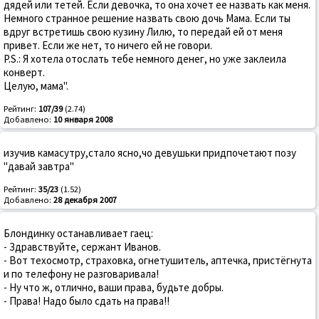
дядей или тетей. Если девочка, то она хочет ее назвать как меня.
Немного странное решение назвать свою дочь Мама. Если ты
вдруг встретишь свою кузину Лилю, то передай ей от меня
привет. Если же нет, то ничего ей не говори.
P.S.: Я хотела отослать тебе немного денег, но уже заклеила
конверт.
Целую, мама".
Рейтинг:
107/39
(2.74)
Добавлено:
10 января 2008
изучив камасутру,стало ясно,чо девушьки придпочетают позу
"давай завтра"
Рейтинг:
35/23
(1.52)
Добавлено:
28 декабря 2007
Блондинку останавливает гаец:
- Здравствуйте, сержант Иванов.
- Вот техосмотр, страховка, огнетушитель, аптечка, пристёгнута
и по телефону не разговаривала!
- Ну что ж, отлично, ваши права, будьте добры.
- Права! Надо было сдать на права!!