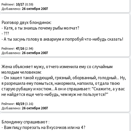
Рейтинг:
10/17
(0.59)
Добавлено:
26 октября 2007
Разговор двух блондинок:
- Катя, а ты знаешь почему рыбы молчат?
- ???
- А ты засунь голову в аквариум и попробуй что-нибудь сказать!
Рейтинг:
47/16
(2.94)
Добавлено:
26 октября 2007
Жена объясняет мужу, отчего изменила ему со случайным
молодым человеком:
- Он зашел такой худющий, грязный, оборванный, голодный... Ну,
я разрешила ему помыться, накормила, напоила, отдала твою
старую рубашку и костюм... А он и спрашивает: "Скажите, а у вас
не найдется еще чего-нибудь, чем муж не пользуется?"
Рейтинг:
60/19
(3.16)
Добавлено:
26 октября 2007
Блондинку спрашивают :
- Вам пицу порезать на 8 кусочков или на 4 ?