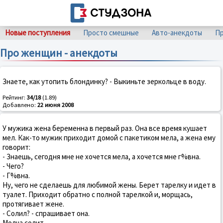
Новые поступления
Просто смешные
Авто-анекдоты
Пр
Про женщин - анекдоты
Знаете, как утопить блондинку? - Выкиньте зеркольце в воду.
Рейтинг:
34/18
(1.89)
Добавлено:
22 июня 2008
У мужика жена беременна в первый раз. Она все время кушает
мел. Как-то мужик приходит домой с пакетиком мела, а жена ему
говорит:
- Знаешь, сегодня мне не хочется мела, а хочется мне г%вна.
- Чего?
- Г%вна.
Ну, чего не сделаешь для любимой жены. Берет тарелку и идет в
туалет. Приходит обратно с полной тарелкой и, морщась,
протягивает жене.
- Солил? - спрашивает она.
Молча солит.