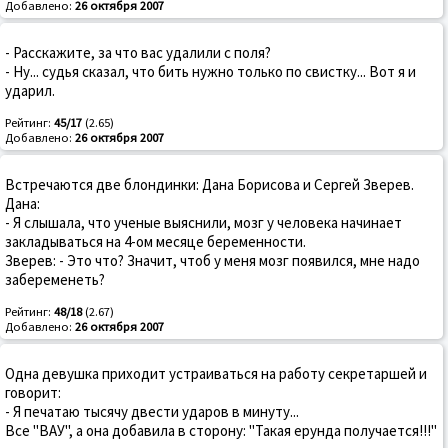
Добавлено:
26 октября 2007
- Расскажите, за что вас удалили с поля?
- Ну... судья сказал, что бить нужно только по свистку... Вот я и
ударил.
Рейтинг:
45/17
(2.65)
Добавлено:
26 октября 2007
Встречаются две блондинки: Дана Борисова и Сергей Зверев.
Дана:
- Я слышала, что ученые выяснили, мозг у человека начинает
закладываться на 4-ом месяце беременности.
Зверев: - Это что? Значит, чтоб у меня мозг появился, мне надо
забеременеть?
Рейтинг:
48/18
(2.67)
Добавлено:
26 октября 2007
Одна девушка приходит устраиваться на работу секретаршей и
говорит:
- Я печатаю тысячу двести ударов в минуту...
Все "ВАУ", а она добавила в сторону: "Такая ерунда получается!!!"