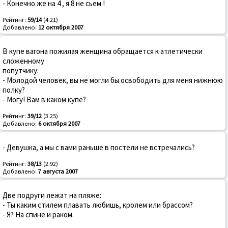
- Конечно же на 4 , я 8 не сьем !
Рейтинг:
59/14
(4.21)
Добавлено:
12 октября 2007
В купе вагона пожилая женщина обращается к атлетически
сложенному
попутчику:
- Молодой человек, вы не могли бы освободить для меня нижнюю
полку?
- Могу! Вам в каком купе?
Рейтинг:
39/12
(3.25)
Добавлено:
6 октября 2007
- Девушка, а мы с вами раньше в постели не встречались?
Рейтинг:
38/13
(2.92)
Добавлено:
7 августа 2007
Две подруги лежат на пляже:
- Ты каким стилем плавать любишь, кролем или брассом?
- Я? На спине и раком.