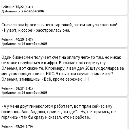
Рейтинг:
75/22
(3.41)
Добавлено:
2 ноября 2007
Сначала она бросила в него тарелкой, затем кинула солонкой.
- Ну вот, к ссоре!- расстроилась она.
Рейтинг:
40/15
(2.67)
Добавлено:
26 октября 2007
Один бизнесмен получает счет на оплату чего-то там, но никак
не может врубиться в цифры. Вызывает он секретутку: -
Оленька, вот скажите. К примеру, я вам дам 20 штук долларов за
минусом процентов от НДС. Что в этом случае снимается!?
Оленька, замявшись: - Всё, кроме сережек....!!!
Рейтинг:
58/17
(3.41)
Добавлено:
26 октября 2007
- А у меня друг гинекологом работает, вот прям сейчас ему
позвоню... Алё, Андрюх, привет, ты где?... Ну, не горячись, не
горячись - так бы сразу и сказал, что на работе...
Рейтинг:
43/24
(1.79)