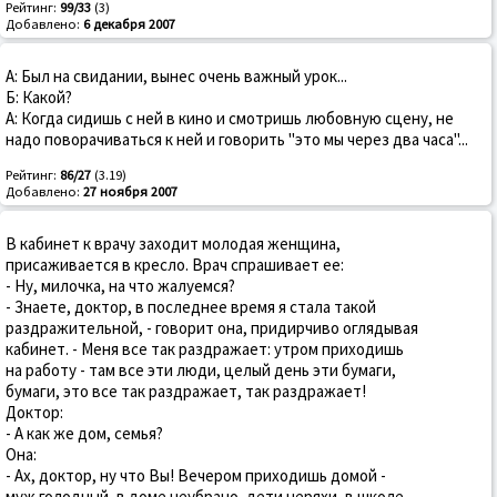
Рейтинг:
99/33
(3)
Добавлено:
6 декабря 2007
А: Был на свидании, вынес очень важный урок...
Б: Какой?
А: Когда сидишь с ней в кино и смотришь любовную сцену, не
надо поворачиваться к ней и говорить "это мы через два часа"...
Рейтинг:
86/27
(3.19)
Добавлено:
27 ноября 2007
В кабинет к врачу заходит молодая женщина,
присаживается в кресло. Врач спрашивает ее:
- Ну, милочка, на что жалуемся?
- Знаете, доктор, в последнее время я стала такой
раздражительной, - говорит она, придирчиво оглядывая
кабинет. - Меня все так раздражает: утром приходишь
на работу - там все эти люди, целый день эти бумаги,
бумаги, это все так раздражает, так раздражает!
Доктор:
- А как же дом, семья?
Она:
- Ах, доктор, ну что Вы! Вечером приходишь домой -
муж голодный, в доме неубрано, дети неряхи, в школе