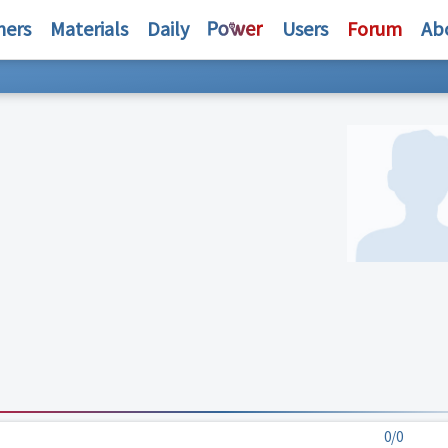
hers
Materials
Daily
Users
Forum
Ab
0/0