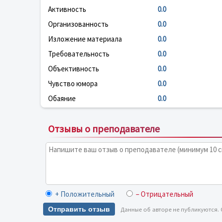
Активность
0.0
Организованность
0.0
Изложение материала
0.0
Требовательность
0.0
Объективность
0.0
Чувство юмора
0.0
Обаяние
0.0
Отзывы о преподавателе
+ Положительный
– Отрицательный
Отправить отзыв
Данные об авторе не публикуются.