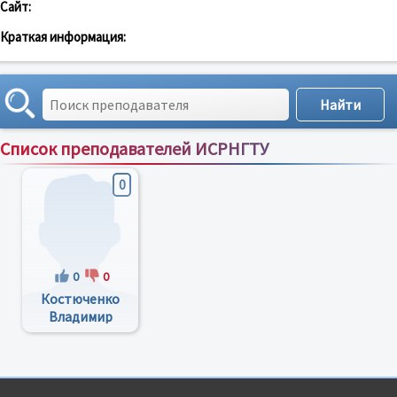
Сайт:
Краткая информация:
Список преподавателей ИСРНГТУ
Сортировка по:
имени
;
рейтингу
;
отзывам
;
0
0
0
Костюченко
Владимир
Яковлевич