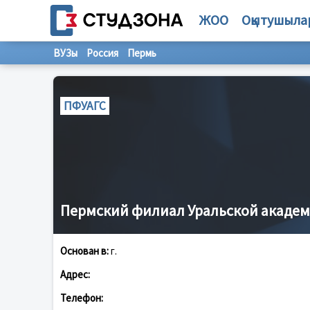
ЖОО
Оқытушыла
ВУЗы
Россия
Пермь
ПФУАГС
Пермский филиал Уральской академ
Основан в:
г.
Адрес:
Телефон: