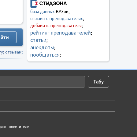
база данных
ВУЗов;
отзывы о преподавателях
;
добавить преподавателя
;
рейтинг преподавателей
;
статьи
;
анекдоты
;
гу
;
отзывам
;
пообщаться
;
щают посетители