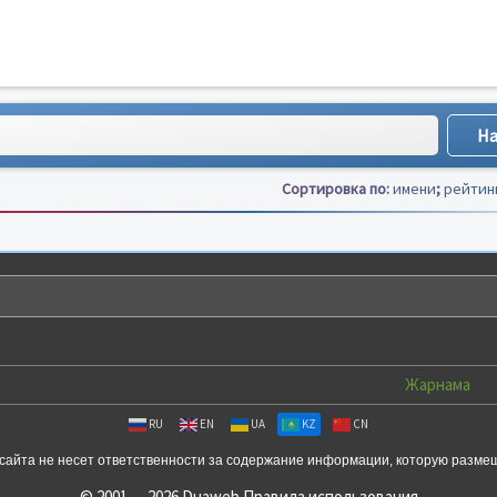
Сортировка по:
имени
;
рейтин
Жарнама
RU
EN
UA
KZ
CN
сайта не несет ответственности за содержание информации, которую разме
© 2001 — 2026 Duaweb
Правила использования