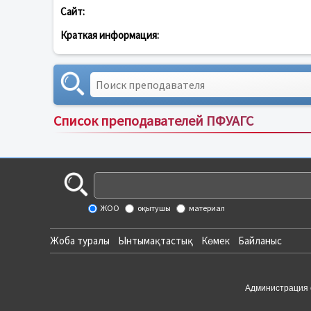
Сайт:
Краткая информация:
Список преподавателей ПФУАГС
ЖОО
оқытушы
материал
Жоба туралы
Ынтымақтастық
Көмек
Байланыс
Администрация 