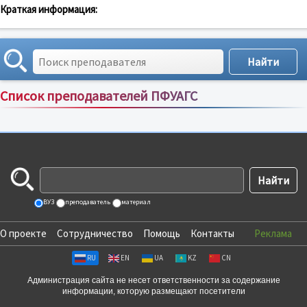
Краткая информация:
Список преподавателей ПФУАГС
Сортировка по:
имени
;
рейтингу
;
отзывам
;
ВУЗ
преподаватель
материал
О проекте
Сотрудничество
Помощь
Контакты
Реклама
RU
EN
UA
KZ
CN
Администрация сайта не несет ответственности за содержание
информации, которую размещают посетители