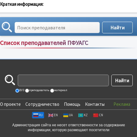
Краткая информация:
Список преподавателей ПФУАГС
Сортировка по:
имени
;
рейтингу
;
отзывам
;
ВУЗ
преподаватель
материал
О проекте
Сотрудничество
Помощь
Контакты
Реклама
RU
EN
UA
KZ
CN
Администрация сайта не несет ответственности за содержание
информации, которую размещают посетители