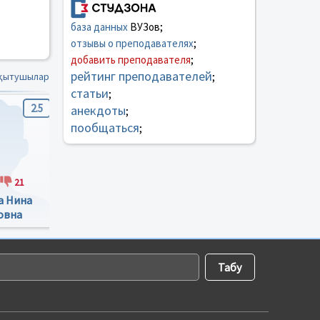
база данных
ВУЗов;
отзывы о преподавателях
;
добавить преподавателя
;
рейтинг преподавателей
қытушылар
;
статьи
;
2.5
1.5
0
анекдоты
;
пообщаться
;
21
23
38
24
3
а Нина
Болодурин Висктор
Воропаев Дмитрий
овна
Сергеевич
Николаевич