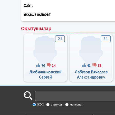
Сайт:
Қысқаша ақпарат:
Оқытушылар
2.1
3.1
76
14
41
33
Любичанковский
Лабузов Вячеслав
Сергей
Александрович
Валентинович
ЖОО
оқытушы
материал