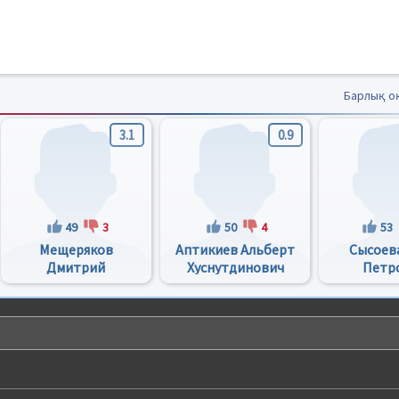
Барлық о
3.1
0.9
49
3
50
4
53
Мещеряков
Аптикиев Альберт
Сысоев
Дмитрий
Хуснутдинович
Петр
Владимирович