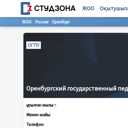
ЖОО
Оқытушыл
ЖОО
Россия
Оренбург
ОГПУ
Оренбургский государственный пед
Құрылған жылы:
г.
Мекен-жайы:
Телефон: