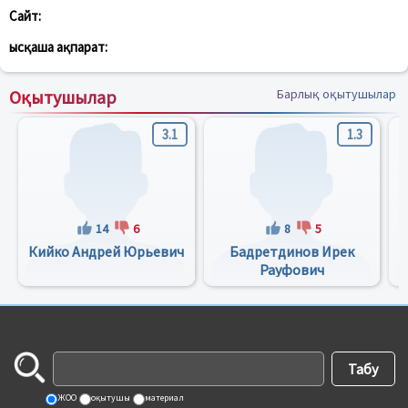
Сайт:
Қысқаша ақпарат:
Оқытушылар
Барлық оқытушылар
3.1
1.3
14
6
8
5
Кийко Андрей Юрьевич
Бадретдинов Ирек
Рауфович
ЖОО
оқытушы
материал