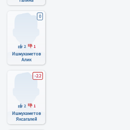
Галина
Анатольевна
0
2
1
Ишмухаметов
Алик
Хамитович
-2.2
2
1
Ишмухаметов
Яксагалей
Мухаметгалеевич