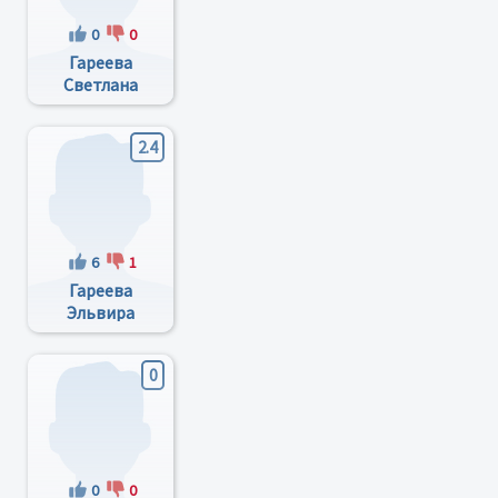
0
0
Гареева
Светлана
Мияссаровна
2.4
6
1
Гареева
Эльвира
Рифовна
0
0
0