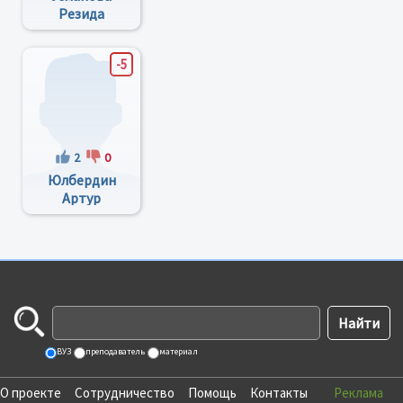
Резида
Минияровна
-5
2
0
Юлбердин
Артур
Амирович
ВУЗ
преподаватель
материал
О проекте
Сотрудничество
Помощь
Контакты
Реклама