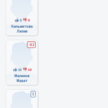
0
0
Кильметова
Лилия
Талгатовна
-0.2
23
10
Маликов
Марат
Кадерович
5