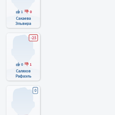
1
0
Сакаева
Эльвира
Зинуровна
-2.5
0
1
Саляхов
Рафаэль
Фухадиевич
0