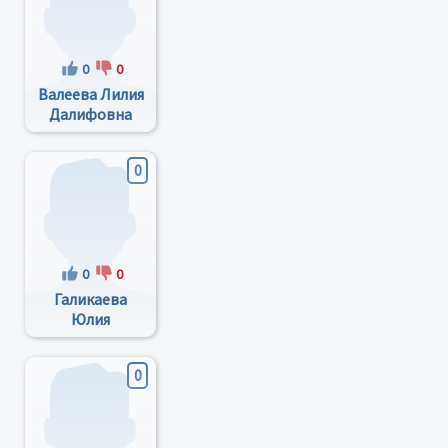
0
0
Валеева Лилия
Далифовна
0
0
0
Галикаева
Юлия
Зуфаровна
0