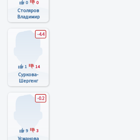
0
0
Столяров
Владимир
Степанович
-4.4
1
14
Суркова-
Шергенг
Наталья
Алексеевна
-0.2
9
3
Усманова