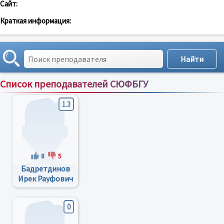
Сайт:
Краткая информация:
Список преподавателей СЮФБГУ
Сортировка по:
имени
;
рейтингу
;
отзывам
;
1.3
8
5
Бадретдинов
Ирек Рауфович
0