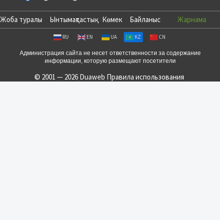
Жоба туралы
Ынтымақтастық
Көмек
Байланыс
Жарнама
RU
EN
UA
KZ
CN
Администрация сайта не несет ответственности за содержание
информации, которую размещают посетители
© 2001 — 2026 Duaweb
Правила использования