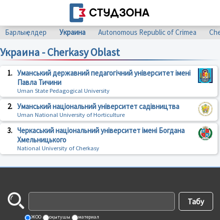
Барлық елдер
Украина
Autonomous Republic of Crimea
Che
Украина - Cherkasy Oblast
1.
Уманський державний педагогічний університет імені
Павла Тичини
Uman State Pedagogical University
2.
Уманський національний університет садівництва
Uman National University of Horticulture
3.
Черкаський національний університет імені Богдана
Хмельницького
National University of Cherkasy
ЖОО
оқытушы
материал